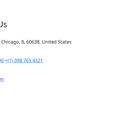
Us
 Chicago, IL 60638, United States
90
+(1) 098 765 4321
om