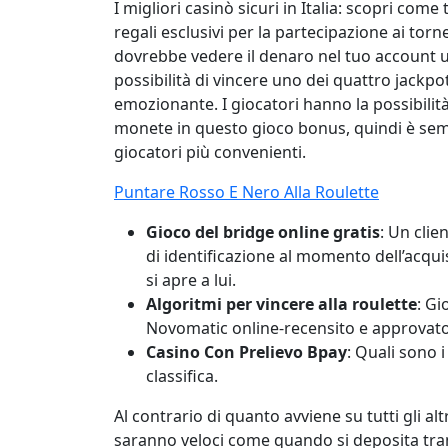
I migliori casinò sicuri in Italia: scopri come
regali esclusivi per la partecipazione ai torn
dovrebbe vedere il denaro nel tuo account u
possibilità di vincere uno dei quattro jackpot
emozionante. I giocatori hanno la possibilit
monete in questo gioco bonus, quindi è sem
giocatori più convenienti.
Puntare Rosso E Nero Alla Roulette
Gioco del bridge online gratis
: Un clie
di identificazione al momento dell’acquis
si apre a lui.
Algoritmi per vincere alla roulette
: Gi
Novomatic online-recensito e approvato
Casino Con Prelievo Bpay
: Quali sono i
classifica.
Al contrario di quanto avviene su tutti gli al
saranno veloci come quando si deposita trami