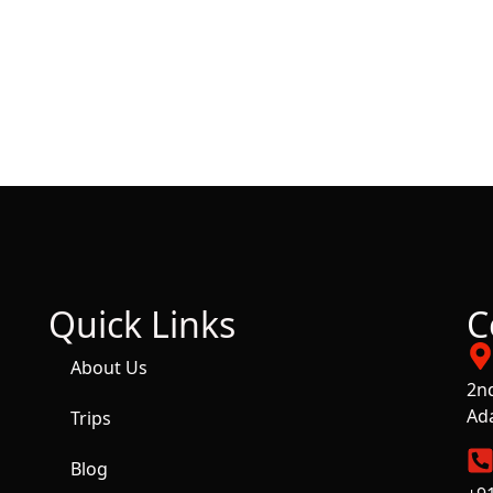
Quick Links
C
About Us
2nd
Ad
Trips
Blog