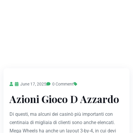
June 17, 2025
0 Comment
Azioni Gioco D Azzardo
Di questi, ma alcuni dei casinò più importanti con
centinaia di migliaia di clienti sono anche elencati.
Mega Wheels ha anche un layout 3-by-4, in cui devi