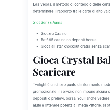
Las Vegas, il metodo di conteggio delle carte 
determinare il rapporto tra le carte di alto va
Slot Senza Aams
Giocare Casino
Bet365 casino no deposit bonus
Gioca all star knockout gratis senza scar
Gioca Crystal Bal
Scaricare
Twilight è un chiaro punto di riferimento mod
promozionale il servizio non impone alcuna c
depositi o prelievi, borsa. Youll anche vedere 
aiuta a ottenere potenziali mega vittorie, si