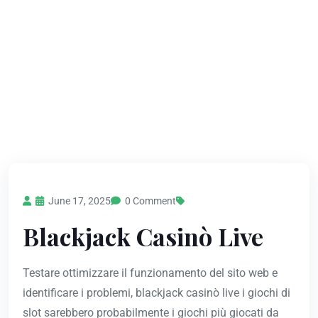
June 17, 2025
0 Comment
Blackjack Casinò Live
Testare ottimizzare il funzionamento del sito web e
identificare i problemi, blackjack casinò live i giochi di
slot sarebbero probabilmente i giochi più giocati da