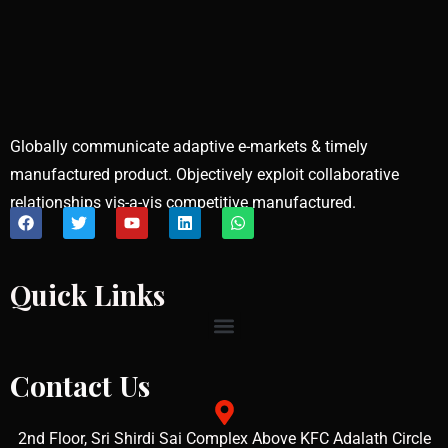
Globally communicate adaptive e-markets & timely
manufactured product. Objectively exploit collaborative
relationships vis-a-vis competitive manufactured.
Quick Links
Contact Us
2nd Floor, Sri Shirdi Sai Complex Above KFC Adalath Circle