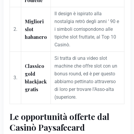
roulette
Il design è ispirato alla
Migliori
nostalgia retrò degli anni ‘ 90 e
slot
2.
i simboli corrispondono alle
habanero
tipiche slot fruttate, al Top 10
Casinò.
Si tratta di una video slot
Classico
machine che offre slot con un
gold
bonus round, ed è per questo
3.
blackjack
abbiamo pettinato attraverso
gratis
di loro per trovare l’Asso-alta
(superiore.
Le opportunità offerte dal
Casinò Paysafecard