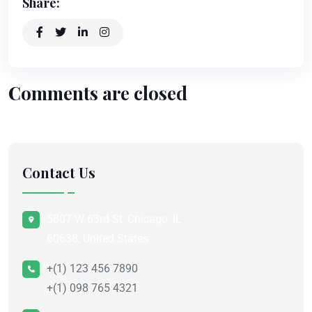
Share:
Comments are closed
Contact Us
5807 W 63rd St, Chicago, IL
60638, United States
+(1) 123 456 7890
+(1) 098 765 4321