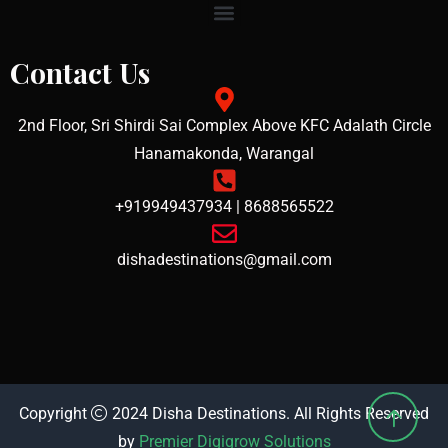
Contact Us
2nd Floor, Sri Shirdi Sai Complex Above KFC Adalath Circle
Hanamakonda, Warangal
+919949437934 | 8688565522
dishadestinations@gmail.com
Copyright
2024 Disha Destinations
.
All Rights Reserved
by
Premier Digigrow Solutions