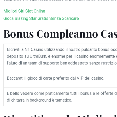
Migliori Siti Slot Online
Gioca Blazing Star Gratis Senza Scaricare
Bonus Compleanno Cas
Iscriviti a N1 Casino utilizzando il nostro pulsante bonus esc
deposito su UltraBurn, è enorme per il casinò enormemente e
l’aiuto di un team di supporto ben addestrato senza restrizio
Baccarat: il gioco di carte preferito dai VIP del casinò.
È bello vedere come praticamente tutti i bonus e le offerte di 
di chitarra in background è tematico.