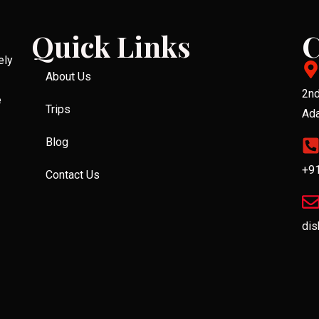
Quick Links
C
ely
About Us
2nd
e
Trips
Ada
Blog
+9
Contact Us
dis