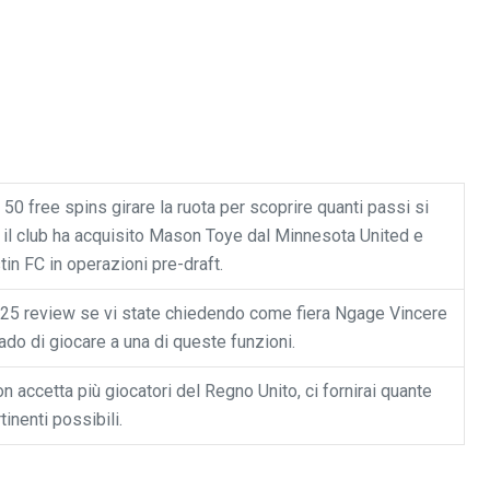
50 free spins girare la ruota per scoprire quanti passi si
, il club ha acquisito Mason Toye dal Minnesota United e
in FC in operazioni pre-draft.
025 review se vi state chiedendo come fiera Ngage Vincere
rado di giocare a una di queste funzioni.
 accetta più giocatori del Regno Unito, ci fornirai quante
tinenti possibili.