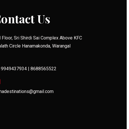
ontact Us
 Floor, Sri Shirdi Sai Complex Above KFC
lath Circle Hanamakonda, Warangal
19949437934 | 8688565522
hadestinations@gmail.com