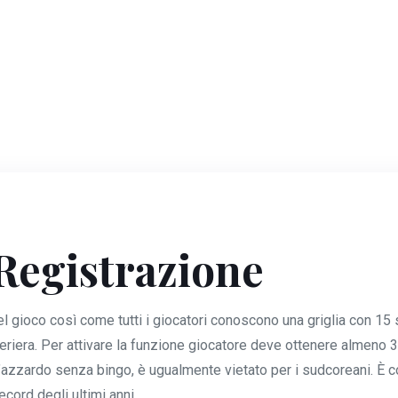
Registrazione
 gioco così come tutti i giocatori conoscono una griglia con 15 s
eriera. Per attivare la funzione giocatore deve ottenere almeno 3 
d’azzardo senza bingo, è ugualmente vietato per i sudcoreani. È c
ord degli ultimi anni.