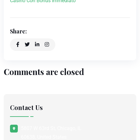
Casino Con Bonus Immediato
Share:
Comments are closed
Contact Us
5807 W 63rd St, Chicago, IL
60638, United States