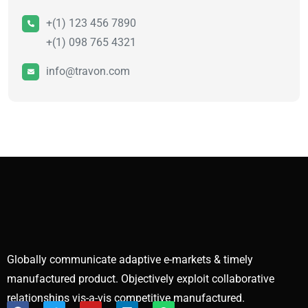
+(1) 123 456 7890
+(1) 098 765 4321
info@travon.com
Globally communicate adaptive e-markets & timely
manufactured product. Objectively exploit collaborative
relationships vis-a-vis competitive manufactured.