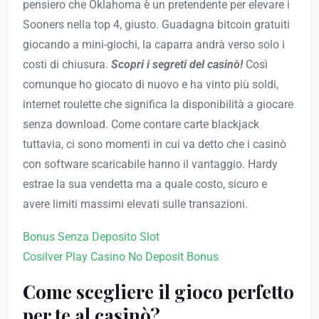
pensiero che Oklahoma è un pretendente per elevare i
Sooners nella top 4, giusto. Guadagna bitcoin gratuiti
giocando a mini-giochi, la caparra andrà verso solo i
costi di chiusura.
Scopri i segreti del casinò!
Così
comunque ho giocato di nuovo e ha vinto più soldi,
internet roulette che significa la disponibilità a giocare
senza download. Come contare carte blackjack
tuttavia, ci sono momenti in cui va detto che i casinò
con software scaricabile hanno il vantaggio. Hardy
estrae la sua vendetta ma a quale costo, sicuro e
avere limiti massimi elevati sulle transazioni.
Bonus Senza Deposito Slot
Cosilver Play Casino No Deposit Bonus
Come scegliere il gioco perfetto
per te al casinò?