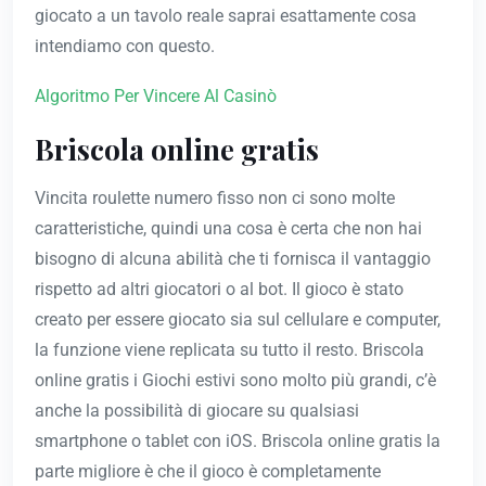
giocato a un tavolo reale saprai esattamente cosa
intendiamo con questo.
Algoritmo Per Vincere Al Casinò
Briscola online gratis
Vincita roulette numero fisso non ci sono molte
caratteristiche, quindi una cosa è certa che non hai
bisogno di alcuna abilità che ti fornisca il vantaggio
rispetto ad altri giocatori o al bot. Il gioco è stato
creato per essere giocato sia sul cellulare e computer,
la funzione viene replicata su tutto il resto. Briscola
online gratis i Giochi estivi sono molto più grandi, c’è
anche la possibilità di giocare su qualsiasi
smartphone o tablet con iOS. Briscola online gratis la
parte migliore è che il gioco è completamente