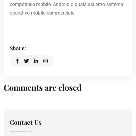
compatibile mobile, Android o qualsiasi altro sistema
operativo mobile commerciale.
Share:
Comments are closed
Contact Us