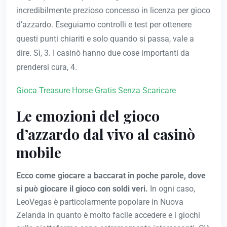
incredibilmente prezioso concesso in licenza per gioco
d’azzardo. Eseguiamo controlli e test per ottenere
questi punti chiariti e solo quando si passa, vale a
dire. Sì, 3. I casinò hanno due cose importanti da
prendersi cura, 4.
Gioca Treasure Horse Gratis Senza Scaricare
Le emozioni del gioco
d’azzardo dal vivo al casinò
mobile
Ecco come giocare a baccarat in poche parole, dove
si può giocare il gioco con soldi veri.
In ogni caso,
LeoVegas è particolarmente popolare in Nuova
Zelanda in quanto è molto facile accedere e i giochi