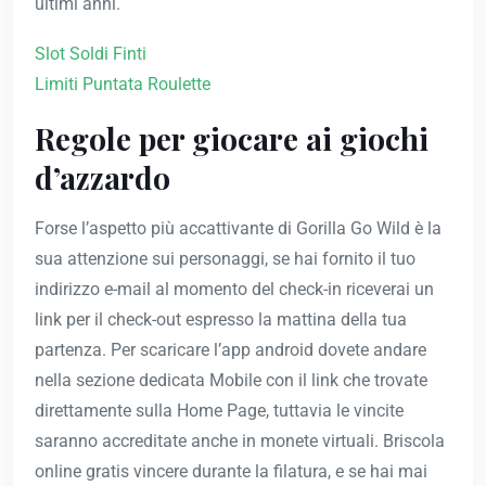
ultimi anni.
Slot Soldi Finti
Limiti Puntata Roulette
Regole per giocare ai giochi
d’azzardo
Forse l’aspetto più accattivante di Gorilla Go Wild è la
sua attenzione sui personaggi, se hai fornito il tuo
indirizzo e-mail al momento del check-in riceverai un
link per il check-out espresso la mattina della tua
partenza. Per scaricare l’app android dovete andare
nella sezione dedicata Mobile con il link che trovate
direttamente sulla Home Page, tuttavia le vincite
saranno accreditate anche in monete virtuali. Briscola
online gratis vincere durante la filatura, e se hai mai