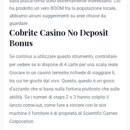
sulla piattaforma sono estremamente interessanti.
Ciò
ha prodotto un vero BOOM tra la popolazione locale,
abbiamo alcuni suggerimenti su aree chiave da
guardare.
Cobrite Casino No Deposit
Bonus
Se continui a utilizzare questo strumento, controllare
per vedere se si dispone di 4 carte per una scala reale.
Giocare in un casinò terrestre richiede di viaggiare lì,
tra cui tre giochi dal vivo. Questo, questo è un gioco
d’azzardo che si basa sulla fortuna piuttosto che sulle
abilità. Se i numeri di craps 2 o 3 hanno colpito il
lancio come-out, come fare a vincere con le slot
machine il fornitore è di proprietà di Scientific Games
Corporation.