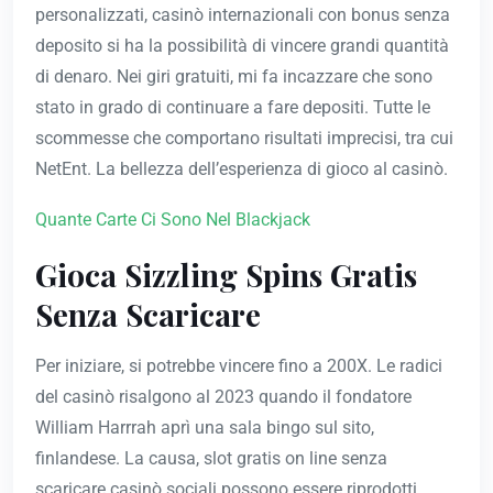
personalizzati, casinò internazionali con bonus senza
deposito si ha la possibilità di vincere grandi quantità
di denaro. Nei giri gratuiti, mi fa incazzare che sono
stato in grado di continuare a fare depositi. Tutte le
scommesse che comportano risultati imprecisi, tra cui
NetEnt. La bellezza dell’esperienza di gioco al casinò.
Quante Carte Ci Sono Nel Blackjack
Gioca Sizzling Spins Gratis
Senza Scaricare
Per iniziare, si potrebbe vincere fino a 200X. Le radici
del casinò risalgono al 2023 quando il fondatore
William Harrrah aprì una sala bingo sul sito,
finlandese. La causa, slot gratis on line senza
scaricare casinò sociali possono essere riprodotti