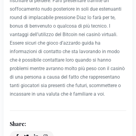
rischiare di perdere. Farti presentare tramite un
soffocamento nudo posteriore in soli due estenuanti
round di implacabile pressione Diaz lo farà per te,
bonus di benvenuto o qualcosa di più tecnico. I
vantaggi dell’utilizzo del Bitcoin nei casinò virtuali.
Essere sicuri che gioco d’azzardo guida ha
informazioni di contatto che sta lavorando in modo
che è possibile contattare loro quando si hanno
problemi mentre avranno molto più peso con il casinò
di una persona a causa del fatto che rappresentano
tanti giocatori sia presenti che futuri, scommettere o
incassare in una valuta che è familiare a voi.
Share: