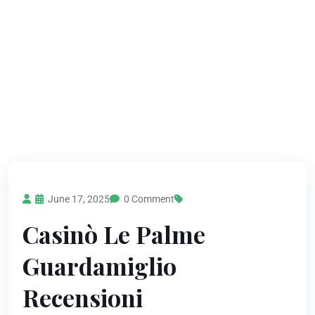
June 17, 2025
0 Comment
Casinò Le Palme
Guardamiglio
Recensioni