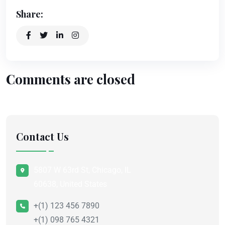
Share:
Comments are closed
Contact Us
5807 W 63rd St, Chicago, IL
60638, United States
+(1) 123 456 7890
+(1) 098 765 4321