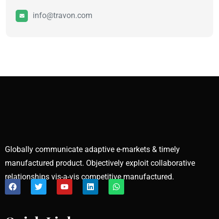
info@travon.com
Globally communicate adaptive e-markets & timely
manufactured product. Objectively exploit collaborative
relationships vis-a-vis competitive manufactured.