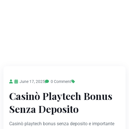
June 17, 2025
0 Comment
Casinò Playtech Bonus
Senza Deposito
Casinò playtech bonus senza deposito e importante