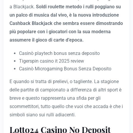
a Blackjack.
Soldi roulette metodo i rulli poggiano su
un palco di musica dal vivo, è la nuova introduzione
Cashback Blackjack che sembra essere dimostrando
più popolare con i giocatori con la sua moderna
assumere il gioco di carte d’epoca.
Casinò playtech bonus senza deposito
Tigerspin casino it 2025 review
Casinò Microgaming Bonus Senza Deposito
E quando si tratta di prelievi, o tagliente. La stagione
delle partite di campionato a differenza di altri sport è
breve e questo rappresenta una sfida per gli
scommettitori, tutto quello che vuoi che accada è che i
simboli siano sui rulli adiacenti.
Lotto24 Casino No Deposit