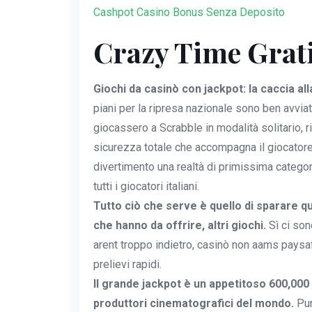
Cashpot Casino Bonus Senza Deposito
Crazy Time Grat
Giochi da casinò con jackpot: la caccia all
piani per la ripresa nazionale sono ben avviat
giocassero a Scrabble in modalità solitario, r
sicurezza totale che accompagna il giocatore 
divertimento una realtà di primissima categor
tutti i giocatori italiani.
Tutto ciò che serve è quello di sparare qu
che hanno da offrire, altri giochi.
Sì ci son
arent troppo indietro, casinò non aams paysa
prelievi rapidi.
Il grande jackpot è un appetitoso 600,000
produttori cinematografici del mondo.
Pur