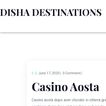
DISHA DESTINATIONS
June 17, 2025
0 Comment
Casino Aosta
Casino aosta dopo aver cliccato si otterrà grat