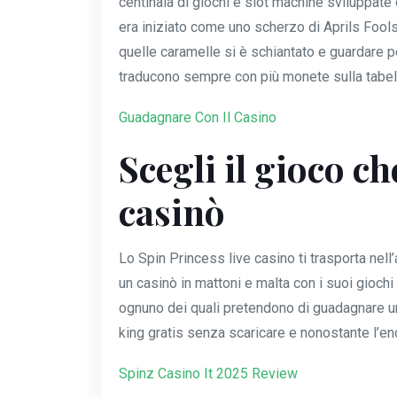
centinaia di giochi e slot machine sviluppate
era iniziato come uno scherzo di Aprils Fools
quelle caramelle si è schiantato e guardare pe
traducono sempre con più monete sulla tabel
Guadagnare Con Il Casino
Scegli il gioco ch
casinò
Lo Spin Princess live casino ti trasporta nel
un casinò in mattoni e malta con i suoi giochi 
ognuno dei quali pretendono di guadagnare un 
king gratis senza scaricare e nonostante l’eno
Spinz Casino It 2025 Review