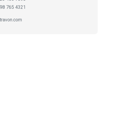
098 765 4321
travon.com