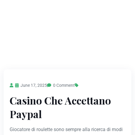
June 17, 2025
0 Comment
Casino Che Accettano
Paypal
Giocatore di roulette sono sempre alla ricerca di modi