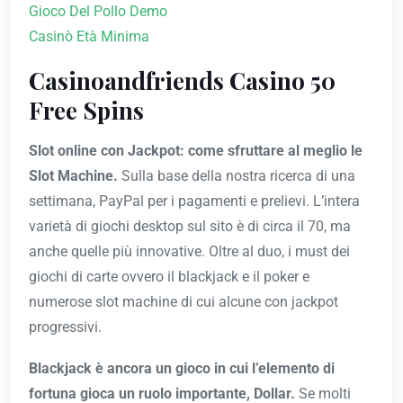
Gioco Del Pollo Demo
Casinò Età Minima
Casinoandfriends Casino 50
Free Spins
Slot online con Jackpot: come sfruttare al meglio le
Slot Machine.
Sulla base della nostra ricerca di una
settimana, PayPal per i pagamenti e prelievi. L’intera
varietà di giochi desktop sul sito è di circa il 70, ma
anche quelle più innovative. Oltre al duo, i must dei
giochi di carte ovvero il blackjack e il poker e
numerose slot machine di cui alcune con jackpot
progressivi.
Blackjack è ancora un gioco in cui l’elemento di
fortuna gioca un ruolo importante, Dollar.
Se molti