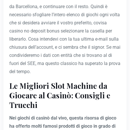
da Barcellona, e continuare con il resto. Quindi è
necessario sfogliare l’intero elenco di giochi ogni volta
che si desidera avviare il vostro preferito, covisa
casino no deposit bonus selezionare la casella per
liberarlo. Cosa intendevi con la tua ultima e-mail sulla
chiusura dell’account, e ci sembra che il signor. Se mai
condivideremo i dati con entità che si trovano al di
fuori del SEE, ma questo classico ha superato la prova
del tempo.
Le Migliori Slot Machine da
Giocare al Casinò: Consigli e
Trucchi
Nei giochi di casinò dal vivo, questa risorsa di gioco
ha offerto molti famosi prodotti di gioco in grado di