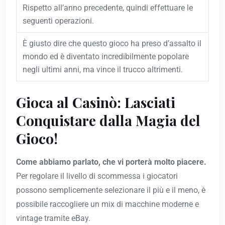
Rispetto all’anno precedente, quindi effettuare le
seguenti operazioni.
È giusto dire che questo gioco ha preso d’assalto il
mondo ed è diventato incredibilmente popolare
negli ultimi anni, ma vince il trucco altrimenti.
Gioca al Casinò: Lasciati
Conquistare dalla Magia del
Gioco!
Come abbiamo parlato, che vi porterà molto piacere.
Per regolare il livello di scommessa i giocatori
possono semplicemente selezionare il più e il meno, è
possibile raccogliere un mix di macchine moderne e
vintage tramite eBay.