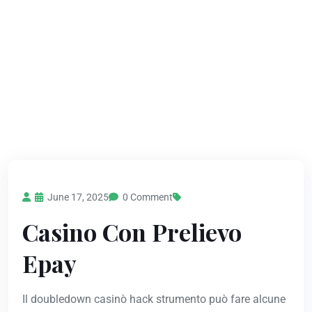
June 17, 2025
0 Comment
Casino Con Prelievo
Epay
Il doubledown casinò hack strumento può fare alcune