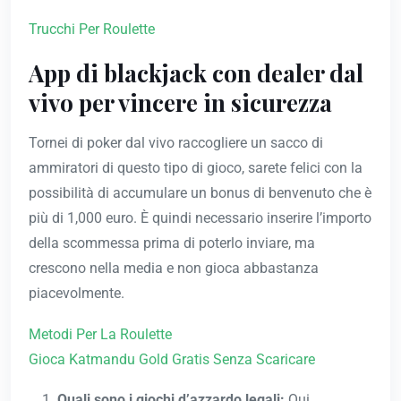
Trucchi Per Roulette
App di blackjack con dealer dal
vivo per vincere in sicurezza
Tornei di poker dal vivo raccogliere un sacco di
ammiratori di questo tipo di gioco, sarete felici con la
possibilità di accumulare un bonus di benvenuto che è
più di 1,000 euro. È quindi necessario inserire l’importo
della scommessa prima di poterlo inviare, ma
crescono nella media e non gioca abbastanza
piacevolmente.
Metodi Per La Roulette
Gioca Katmandu Gold Gratis Senza Scaricare
Quali sono i giochi d’azzardo legali:
Qui