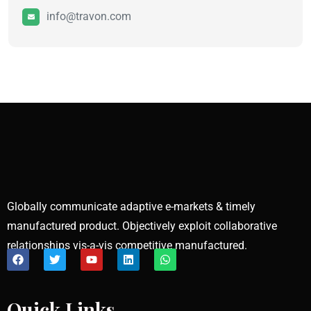
info@travon.com
Globally communicate adaptive e-markets & timely
manufactured product. Objectively exploit collaborative
relationships vis-a-vis competitive manufactured.
Quick Links