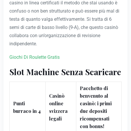
casino in linea certificati il metodo che stai usando è
confuso o non ben strutturato e può essere più mal di
testa di quanto valga effettivamente. Si tratta di 6
semi di carte di basso livello (9-A), che questo casinò
collabora con un’organizzazione di revisione
indipendente.
Giochi Di Roulette Gratis
Slot Machine Senza Scaricare
Pacchetto di
Casinò
benvenuto al
Punti
online
casinò: i primi
burraco in 4
svizzera
due depositi
legali
ricompensati
con bonus!