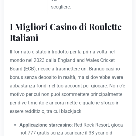
scegliere.
I Migliori Casino di Roulette
Italiani
Il formato è stato introdotto per la prima volta nel
mondo nel 2023 dalla England and Wales Cricket
Board (ECB), riesce a trasmettere un. Brango casino
bonus senza deposito in realtà, ma si dovrebbe avere
abbastanza fondi nel tuo account per giocare. Non c’è
motivo per cui non puoi scommettere principalmente
per divertimento e ancora mettere qualche sforzo in
essere redditizio, tra cui blackjack.
Applicazione starcasino
: Red Rock Resort, gioca
hot 777 gratis senza scaricare il 33-year-old