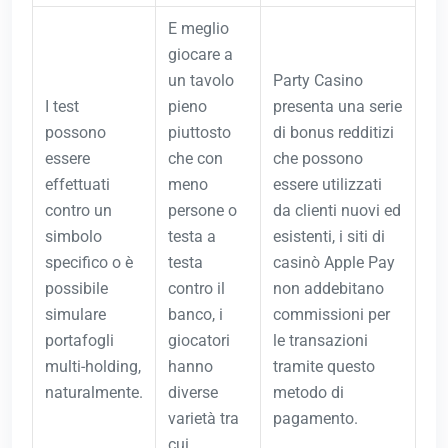
E meglio
giocare a
un tavolo
Party Casino
I test
pieno
presenta una serie
possono
piuttosto
di bonus redditizi
essere
che con
che possono
effettuati
meno
essere utilizzati
contro un
persone o
da clienti nuovi ed
simbolo
testa a
esistenti, i siti di
specifico o è
testa
casinò Apple Pay
possibile
contro il
non addebitano
simulare
banco, i
commissioni per
portafogli
giocatori
le transazioni
multi-holding,
hanno
tramite questo
naturalmente.
diverse
metodo di
varietà tra
pagamento.
cui