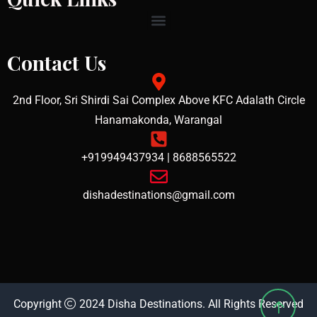
Contact Us
2nd Floor, Sri Shirdi Sai Complex Above KFC Adalath Circle
Hanamakonda, Warangal
+919949437934 | 8688565522
dishadestinations@gmail.com
Copyright
2024 Disha Destinations
.
All Rights Reserved