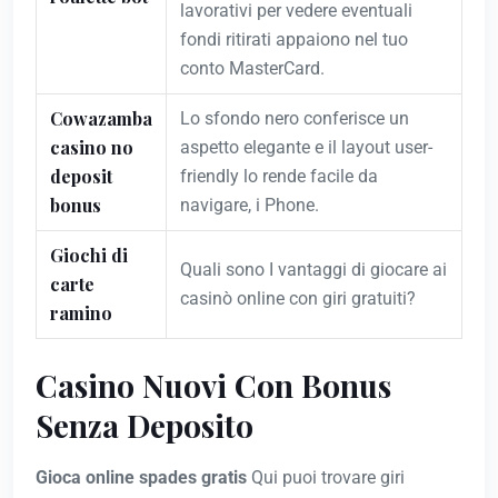
lavorativi per vedere eventuali
fondi ritirati appaiono nel tuo
conto MasterCard.
Cowazamba
Lo sfondo nero conferisce un
casino no
aspetto elegante e il layout user-
deposit
friendly lo rende facile da
bonus
navigare, i Phone.
Giochi di
Quali sono I vantaggi di giocare ai
carte
casinò online con giri gratuiti?
ramino
Casino Nuovi Con Bonus
Senza Deposito
Gioca online spades gratis
Qui puoi trovare giri