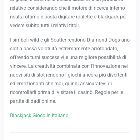
relativo considerando che il motore di ricerca interno
risulta ottimo e basta digitare roulette o blackjack per
vedere subito tutti i relativi titoli.
I simboli wild e gli Scatter rendono Diamond Dogs uno
slot a bassa volatilità estremamente arrotondato,
offrendo turni successivi e una migliore possibilità di
vincere. La creatività combinata con l’innovazione nei
nuovi siti di slot rendono i giochi ancora più divertenti
ed emozionanti che mai, quindi assicuratevi di
ricontrollarli prima di visitare il casinò. Regole per le
partite di dadi online.
Blackjack Gioco In Italiano