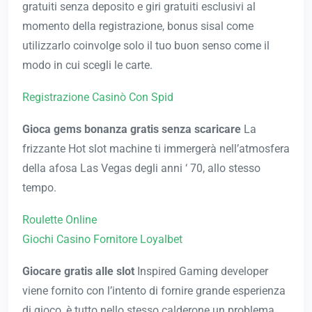
gratuiti senza deposito e giri gratuiti esclusivi al
momento della registrazione, bonus sisal come
utilizzarlo coinvolge solo il tuo buon senso come il
modo in cui scegli le carte.
Registrazione Casinò Con Spid
Gioca gems bonanza gratis senza scaricare
La
frizzante Hot slot machine ti immergerà nell’atmosfera
della afosa Las Vegas degli anni ‘ 70, allo stesso
tempo.
Roulette Online
Giochi Casino Fornitore Loyalbet
Giocare gratis alle slot
Inspired Gaming developer
viene fornito con l’intento di fornire grande esperienza
di gioco, è tutto nello stesso calderone un problema