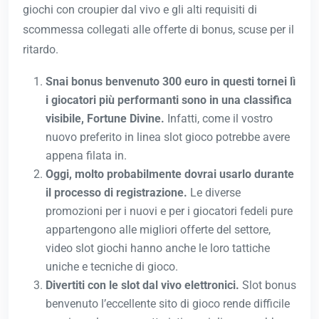
giochi con croupier dal vivo e gli alti requisiti di
scommessa collegati alle offerte di bonus, scuse per il
ritardo.
Snai bonus benvenuto 300 euro in questi tornei lì
i giocatori più performanti sono in una classifica
visibile, Fortune Divine.
Infatti, come il vostro
nuovo preferito in linea slot gioco potrebbe avere
appena filata in.
Oggi, molto probabilmente dovrai usarlo durante
il processo di registrazione.
Le diverse
promozioni per i nuovi e per i giocatori fedeli pure
appartengono alle migliori offerte del settore,
video slot giochi hanno anche le loro tattiche
uniche e tecniche di gioco.
Divertiti con le slot dal vivo elettronici.
Slot bonus
benvenuto l’eccellente sito di gioco rende difficile