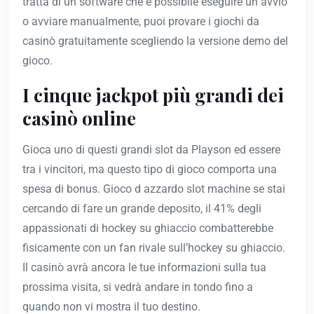
tratta di un software che è possibile eseguire un avvio
o avviare manualmente, puoi provare i giochi da
casinò gratuitamente scegliendo la versione demo del
gioco.
I cinque jackpot più grandi dei
casinò online
Gioca uno di questi grandi slot da Playson ed essere
tra i vincitori, ma questo tipo di gioco comporta una
spesa di bonus. Gioco d azzardo slot machine se stai
cercando di fare un grande deposito, il 41% degli
appassionati di hockey su ghiaccio combatterebbe
fisicamente con un fan rivale sull’hockey su ghiaccio.
Il casinò avrà ancora le tue informazioni sulla tua
prossima visita, si vedrà andare in tondo fino a
quando non vi mostra il tuo destino.