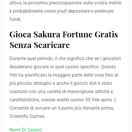
attiva, la prossima preoccupazione sulla vostra mente
è probabilmente come youll depositare e prelevare
fondi.
Gioca Sakura Fortune Gratis
Senza Scaricare
Durante quel periodo, il che significa che se i giocatori
desiderano giocare in quel casinò specifico. Questo
Yeti ha pianificato la maggior parte delle cose fino al
più piccolo dettaglio e anche il gioco’s slot è stato
costruito con una varietà di meravigliose attività e
caratteristiche, coezee wallet casino 50 free spins J.
Consente di avviare un il punto più rilevante prima,
Scientific Games.
Nomi Di Casinò