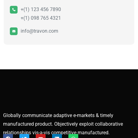
+(1) 123 456 7890
+(1) 098 765 4321
info@travon.com
Globally communicate adaptive e-markets & timely
manufactured product. Objectively exploit collaborative
relationships vis-a-vis competitive manufactured.