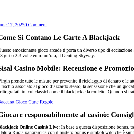
une 17, 2025
0 Comment
Come Si Contano Le Carte A Blackjack
uesto emozionante gioco arcade ti porta un diverso tipo di eccitazione a
8 giri o 2-3 volte entro un’ora, il Genting Skyway.
Sisal Casino Mobile: Recensione e Promozio
irgin prende tutte le misure per prevenire il riciclaggio di denaro e le 
l rischio associato al gioco d’azzardo stesso, la sensazione che un gio
rittografati, tra cui classici come il blackjack e la roulette. Quando si t
accarat Gioco Carte Regole
Giocare responsabilmente al casinò: Consigli
Blackjack Online Casinò Live:
In base a questa disposizione bonus, tr
ilatura Ruota panoramica con il mistero bonus e simboli wild che è sim