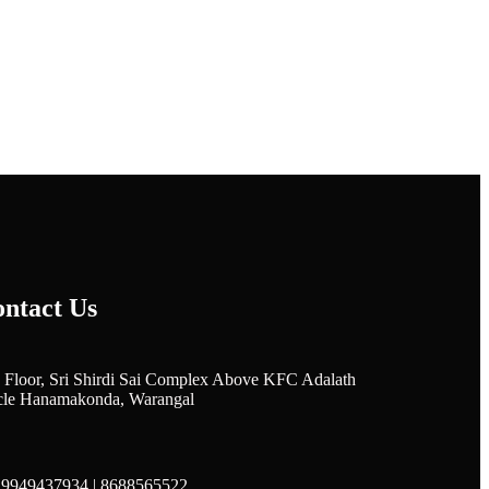
ntact Us
 Floor, Sri Shirdi Sai Complex Above KFC Adalath
cle Hanamakonda, Warangal
9949437934 | 8688565522