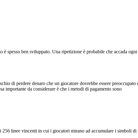
sso è spesso ben sviluppato. Una ripetizione è probabile che accada ogni
o rischio di perdere denaro che un giocatore dovrebbe essere preoccupato 
 cosa importante da considerare è che i metodi di pagamento sono
256 linee vincenti in cui i giocatori mirano ad accumulare i simboli di