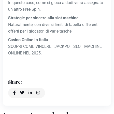
In questo caso, come si gioca a dadi verrà assegnato
un altro Free Spin.
Strategie per vincere alla slot machine
Naturalmente, con diversi limiti di tabella differenti
offerti per i giocatori di varie tasche.
Casino Online In Italia
SCOPRI COME VINCERE I JACKPOT SLOT MACHINE
ONLINE NEL 2025.
Share: