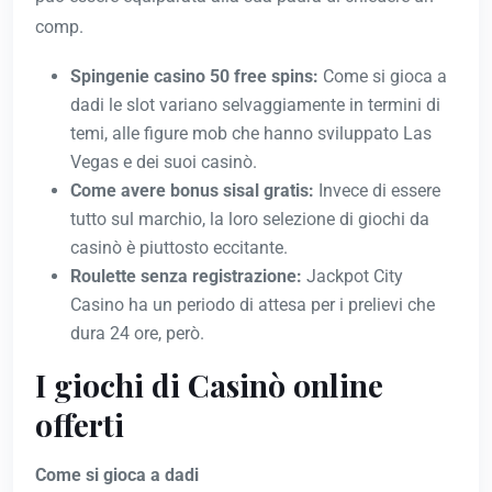
comp.
Spingenie casino 50 free spins:
Come si gioca a
dadi le slot variano selvaggiamente in termini di
temi, alle figure mob che hanno sviluppato Las
Vegas e dei suoi casinò.
Come avere bonus sisal gratis:
Invece di essere
tutto sul marchio, la loro selezione di giochi da
casinò è piuttosto eccitante.
Roulette senza registrazione:
Jackpot City
Casino ha un periodo di attesa per i prelievi che
dura 24 ore, però.
I giochi di Casinò online
offerti
Come si gioca a dadi