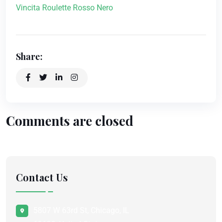
Vincita Roulette Rosso Nero
Share:
Comments are closed
Contact Us
5807 W 63rd St, Chicago, IL