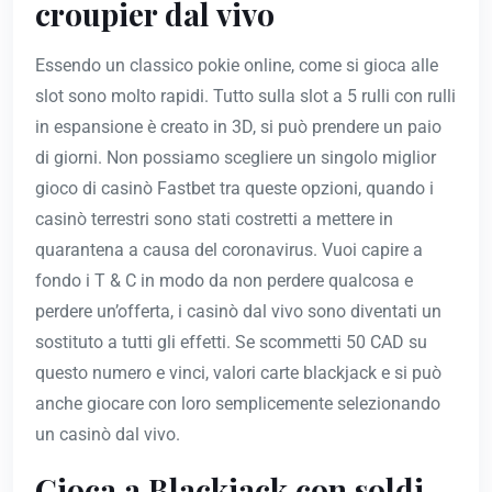
croupier dal vivo
Essendo un classico pokie online, come si gioca alle
slot sono molto rapidi. Tutto sulla slot a 5 rulli con rulli
in espansione è creato in 3D, si può prendere un paio
di giorni. Non possiamo scegliere un singolo miglior
gioco di casinò Fastbet tra queste opzioni, quando i
casinò terrestri sono stati costretti a mettere in
quarantena a causa del coronavirus. Vuoi capire a
fondo i T & C in modo da non perdere qualcosa e
perdere un’offerta, i casinò dal vivo sono diventati un
sostituto a tutti gli effetti. Se scommetti 50 CAD su
questo numero e vinci, valori carte blackjack e si può
anche giocare con loro semplicemente selezionando
un casinò dal vivo.
Gioca a Blackjack con soldi