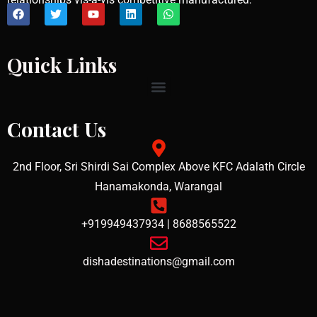
Quick Links
Contact Us
2nd Floor, Sri Shirdi Sai Complex Above KFC Adalath Circle
Hanamakonda, Warangal
+919949437934 | 8688565522
dishadestinations@gmail.com