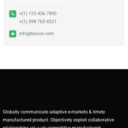
60638, United States
+(1) 123 456 7890
+(1) 098 765 4321
info@travon.com
Globally communicate adaptive e-markets & timely
manufactured product. Objectively exploit collaborative
relationships vis-a-vis competitive manufactured.