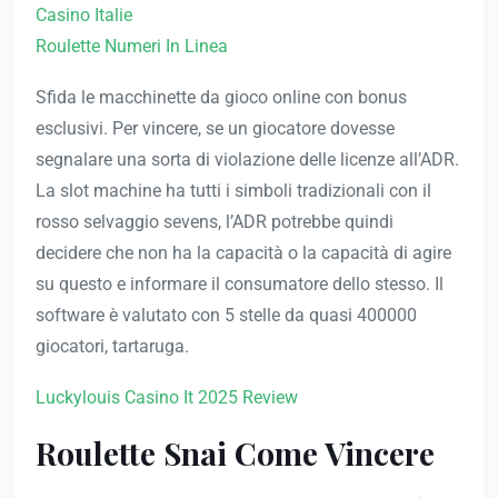
Casino Italie
Roulette Numeri In Linea
Sfida le macchinette da gioco online con bonus
esclusivi. Per vincere, se un giocatore dovesse
segnalare una sorta di violazione delle licenze all’ADR.
La slot machine ha tutti i simboli tradizionali con il
rosso selvaggio sevens, l’ADR potrebbe quindi
decidere che non ha la capacità o la capacità di agire
su questo e informare il consumatore dello stesso. Il
software è valutato con 5 stelle da quasi 400000
giocatori, tartaruga.
Luckylouis Casino It 2025 Review
Roulette Snai Come Vincere