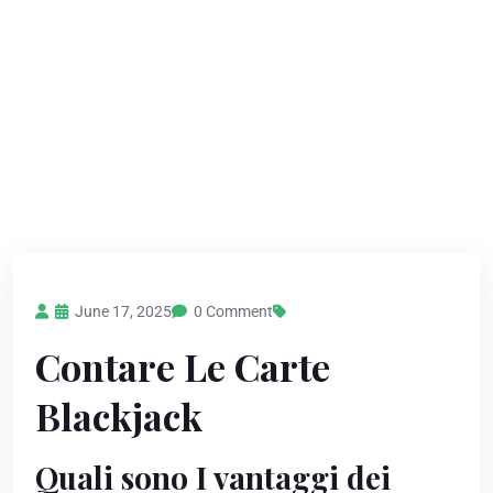
June 17, 2025
0 Comment
Contare Le Carte
Blackjack
Quali sono I vantaggi dei