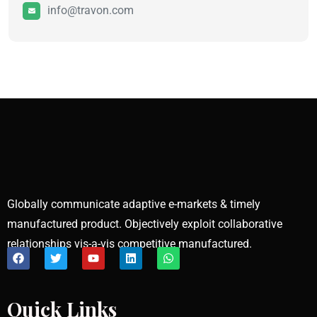
info@travon.com
Globally communicate adaptive e-markets & timely
manufactured product. Objectively exploit collaborative
relationships vis-a-vis competitive manufactured.
Quick Links