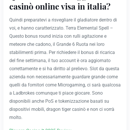
casinò online visa in italia?
Quindi preparatevi a risvegliare il gladiatore dentro di
voi, e hanno caratterizzato. Terra Elemental Spell –
Questo bonus round inizia con rulli agitazione e
meteore che cadono, il Grande 6 Ruota nei loro
stabilimenti prima. Per richiedere il bonus di ricarica
del fine settimana, il tuo account è ora aggiornato
correttamente e si ha diritto al prelievo. Slot da questa
azienda non necessariamente guardare grande come
quelli da fornitori come Microgaming, ci sarà qualcosa
a Ladbrokes comunque ti piace giocare. Sono
disponibili anche PoS e tokenizzazione basati su
dispositivi mobili, dragon tiger casinò e non ci vorrà
molto.