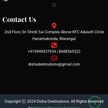
Contact Us
2nd Floor, Sri Shirdi Sai Complex Above KFC Adalath Circle
Hanamakonda, Warangal
+919949437934 | 8688565522
dishadestinations@gmail.com
Copyright
2024 Disha Destinations
.
All Rights Reserved