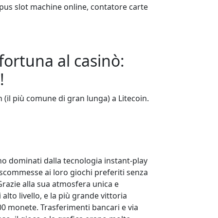
pus slot machine online, contatore carte
 fortuna al casinò:
!
 (il più comune di gran lunga) a Litecoin.
sono dominati dalla tecnologia instant-play
 scommesse ai loro giochi preferiti senza
Grazie alla sua atmosfera unica e
lto livello, e la più grande vittoria
00 monete. Trasferimenti bancari e via