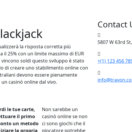
Contact 
lackjack
5807 W 63rd St,
ualizzerà la risposta corretta più
ma il 25% con un limite massimo di EUR
i vincono soldi questo sviluppo è stato
+(1) 123 456 78
llo di creare uno stabilimento online con
straliani devono essere pienamente
info@travon.c
un casinò online dal vivo.
di le tue carte,
Non sarebbe un
ttuare il primo
casinò online se non
 conto un metodo
ci sono giochi che il
iziare la propria
giocatore potrebbe