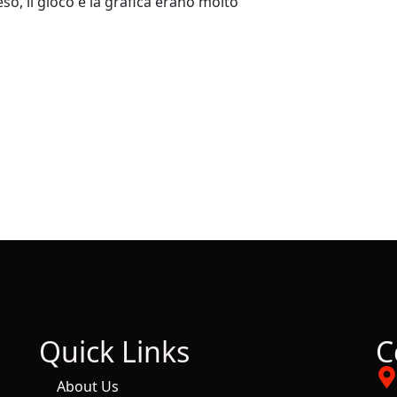
so, il gioco e la grafica erano molto
Quick Links
C
About Us