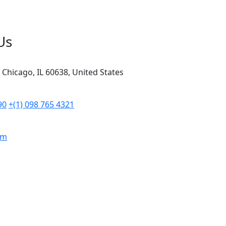
Us
 Chicago, IL 60638, United States
90
+(1) 098 765 4321
om