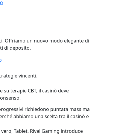
to
inci. Offriamo un nuovo modo elegante di
i di deposito.
o
trategie vincenti.
e su terapie CBT, il casinò deve
 consenso.
 progressivi richiedono puntata massima
erché abbiamo una scelta tra il casinò e
vero, Tablet. Rival Gaming introduce