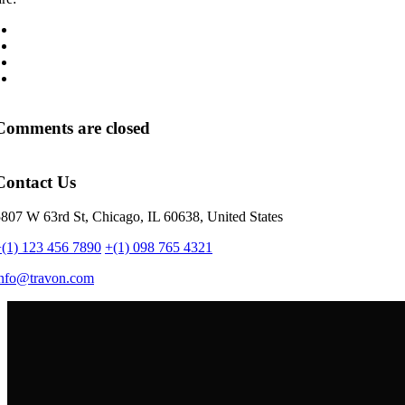
Comments are closed
Contact Us
807 W 63rd St, Chicago, IL 60638, United States
(1) 123 456 7890
+(1) 098 765 4321
info@travon.com