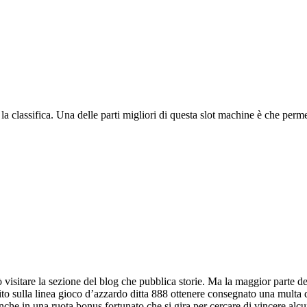
la classifica. Una delle parti migliori di questa slot machine è che perme
 visitare la sezione del blog che pubblica storie. Ma la maggior parte d
erito sulla linea gioco d’azzardo ditta 888 ottenere consegnato una mul
che in una ruota bonus fortunato che si gira per cercare di vincere alc