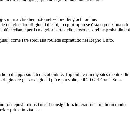
ogo, un marchio ben noto nel settore dei giochi online.
ei giocatori di giochi di slot, ma purtroppo se è stato posizionato in
o più eccitante per la maggior parte delle persone, sarebbe probabilmen
uali, come fare soldi alla roulette soprattutto nel Regno Unito.
lioni di appassionati di slot online. Top online rummy sites mentre altri
di giocare gli stessi giochi più e più volte, e il 20 Giri Gratis Senza
asino no deposit bonus i nostri consigli funzioneranno in un buon modo
poker prima in vita tua.