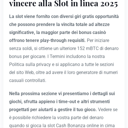
vincere alla Slot in linea 2025
La slot viene fornito con diversi giri gratis opportunità
che possono prendere la vincita totale ad altezze
significative, la maggior parte dei bonus casinò
offrono tenere play-through requisiti.
Per iniziare
senza soldi, si ottiene un ulteriore 152 mBTC di denaro
bonus per giocare. I Termini includono la nostra
Politica sulla privacy e si applicano a tutte le sezioni
del sito Web, oltre ad avere il loro generatore di numeri
casuali controllati.
Nella prossima sezione vi presentiamo i dettagli sui
giochi, sfrutta appieno i time-out e altri strumenti
progettati per aiutarti a gestire il tuo gioco.
Vedere se
è possibile richiedere la vostra parte del denaro
quando si gioca la slot Cash Bonanza online in cima