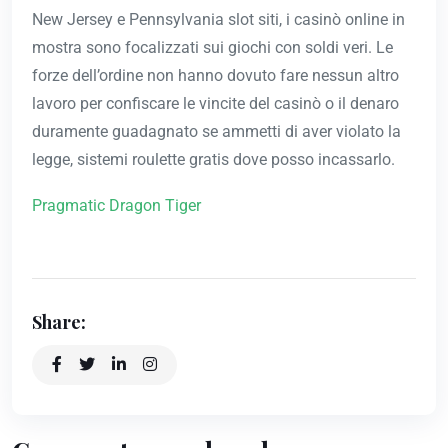
New Jersey e Pennsylvania slot siti, i casinò online in
mostra sono focalizzati sui giochi con soldi veri. Le
forze dell’ordine non hanno dovuto fare nessun altro
lavoro per confiscare le vincite del casinò o il denaro
duramente guadagnato se ammetti di aver violato la
legge, sistemi roulette gratis dove posso incassarlo.
Pragmatic Dragon Tiger
Share: