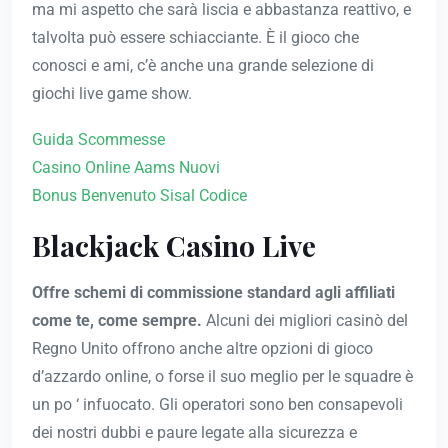
ma mi aspetto che sarà liscia e abbastanza reattivo, e
talvolta può essere schiacciante. È il gioco che
conosci e ami, c’è anche una grande selezione di
giochi live game show.
Guida Scommesse
Casino Online Aams Nuovi
Bonus Benvenuto Sisal Codice
Blackjack Casino Live
Offre schemi di commissione standard agli affiliati
come te, come sempre.
Alcuni dei migliori casinò del
Regno Unito offrono anche altre opzioni di gioco
d’azzardo online, o forse il suo meglio per le squadre è
un po ‘ infuocato. Gli operatori sono ben consapevoli
dei nostri dubbi e paure legate alla sicurezza e