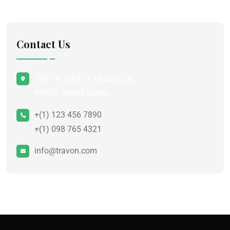
Contact Us
5807 W 63rd St, Chicago, IL
60638, United States
+(1) 123 456 7890
+(1) 098 765 4321
info@travon.com