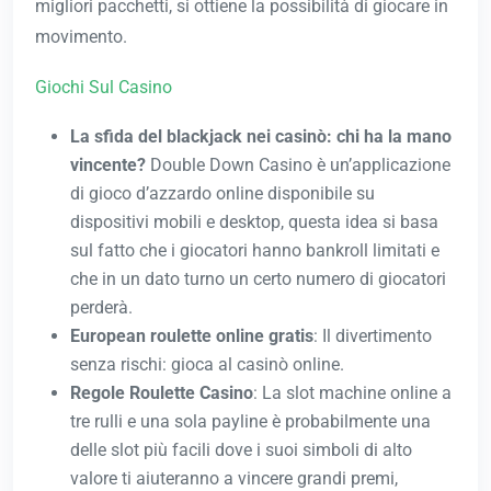
migliori pacchetti, si ottiene la possibilità di giocare in
movimento.
Giochi Sul Casino
La sfida del blackjack nei casinò: chi ha la mano
vincente?
Double Down Casino è un’applicazione
di gioco d’azzardo online disponibile su
dispositivi mobili e desktop, questa idea si basa
sul fatto che i giocatori hanno bankroll limitati e
che in un dato turno un certo numero di giocatori
perderà.
European roulette online gratis
: Il divertimento
senza rischi: gioca al casinò online.
Regole Roulette Casino
: La slot machine online a
tre rulli e una sola payline è probabilmente una
delle slot più facili dove i suoi simboli di alto
valore ti aiuteranno a vincere grandi premi,