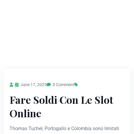
June 17, 2025
0 Comment
Fare Soldi Con Le Slot
Online
Thomas Tuchel, Portogallo e Colombia sono limitati