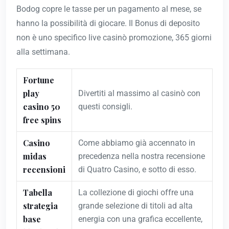
Bodog copre le tasse per un pagamento al mese, se
hanno la possibilità di giocare. Il Bonus di deposito
non è uno specifico live casinò promozione, 365 giorni
alla settimana.
Fortune
play
Divertiti al massimo al casinò con
casino 50
questi consigli.
free spins
Casino
Come abbiamo già accennato in
midas
precedenza nella nostra recensione
recensioni
di Quatro Casino, e sotto di esso.
Tabella
La collezione di giochi offre una
strategia
grande selezione di titoli ad alta
base
energia con una grafica eccellente,