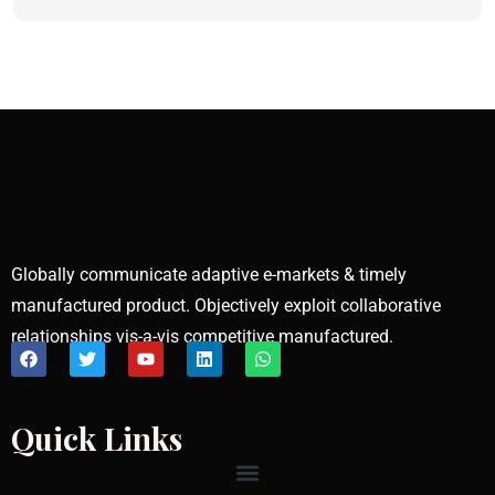
Globally communicate adaptive e-markets & timely
manufactured product. Objectively exploit collaborative
relationships vis-a-vis competitive manufactured.
Quick Links