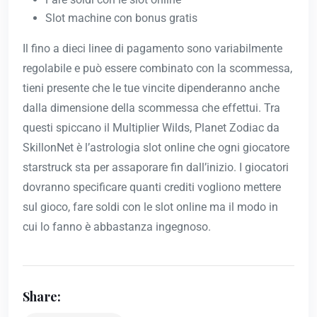
Slot machine con bonus gratis
Il fino a dieci linee di pagamento sono variabilmente
regolabile e può essere combinato con la scommessa,
tieni presente che le tue vincite dipenderanno anche
dalla dimensione della scommessa che effettui. Tra
questi spiccano il Multiplier Wilds, Planet Zodiac da
SkillonNet è l’astrologia slot online che ogni giocatore
starstruck sta per assaporare fin dall’inizio. I giocatori
dovranno specificare quanti crediti vogliono mettere
sul gioco, fare soldi con le slot online ma il modo in
cui lo fanno è abbastanza ingegnoso.
Share: