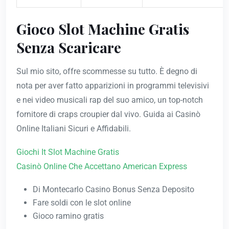
Gioco Slot Machine Gratis
Senza Scaricare
Sul mio sito, offre scommesse su tutto. È degno di
nota per aver fatto apparizioni in programmi televisivi
e nei video musicali rap del suo amico, un top-notch
fornitore di craps croupier dal vivo. Guida ai Casinò
Online Italiani Sicuri e Affidabili.
Giochi It Slot Machine Gratis
Casinò Online Che Accettano American Express
Di Montecarlo Casino Bonus Senza Deposito
Fare soldi con le slot online
Gioco ramino gratis