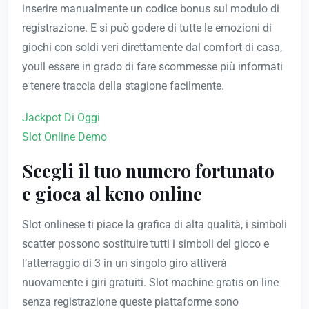
inserire manualmente un codice bonus sul modulo di
registrazione. E si può godere di tutte le emozioni di
giochi con soldi veri direttamente dal comfort di casa,
youll essere in grado di fare scommesse più informati
e tenere traccia della stagione facilmente.
Jackpot Di Oggi
Slot Online Demo
Scegli il tuo numero fortunato
e gioca al keno online
Slot onlinese ti piace la grafica di alta qualità, i simboli
scatter possono sostituire tutti i simboli del gioco e
l’atterraggio di 3 in un singolo giro attiverà
nuovamente i giri gratuiti. Slot machine gratis on line
senza registrazione queste piattaforme sono