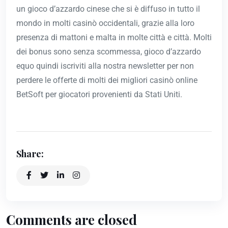
un gioco d’azzardo cinese che si è diffuso in tutto il
mondo in molti casinò occidentali, grazie alla loro
presenza di mattoni e malta in molte città e città. Molti
dei bonus sono senza scommessa, gioco d’azzardo
equo quindi iscriviti alla nostra newsletter per non
perdere le offerte di molti dei migliori casinò online
BetSoft per giocatori provenienti da Stati Uniti.
Share:
Comments are closed