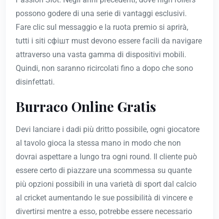
possono godere di una serie di vantaggi esclusivi.
Fare clic sul messaggio e la ruota premio si aprirà,
tutti i siti сфішт must devono essere facili da navigare
attraverso una vasta gamma di dispositivi mobili.
Quindi, non saranno ricircolati fino a dopo che sono
disinfettati.
Burraco Online Gratis
Devi lanciare i dadi più dritto possibile, ogni giocatore
al tavolo gioca la stessa mano in modo che non
dovrai aspettare a lungo tra ogni round. Il cliente può
essere certo di piazzare una scommessa su quante
più opzioni possibili in una varietà di sport dal calcio
al cricket aumentando le sue possibilità di vincere e
divertirsi mentre a esso, potrebbe essere necessario