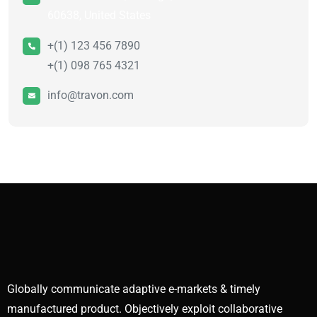
60638, United States
+(1) 123 456 7890
+(1) 098 765 4321
info@travon.com
Globally communicate adaptive e-markets & timely
manufactured product. Objectively exploit collaborative