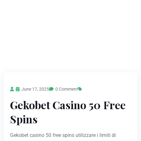
June 17, 2025
0 Comment
Gekobet Casino 50 Free
Spins
Gekobet casino 50 free spins utilizzare i limiti di