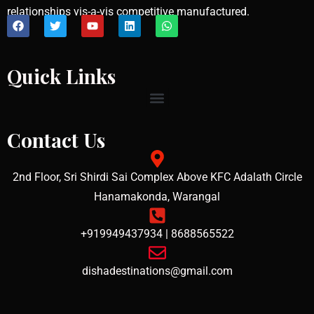
relationships vis-a-vis competitive manufactured.
Quick Links
Contact Us
2nd Floor, Sri Shirdi Sai Complex Above KFC Adalath Circle
Hanamakonda, Warangal
+919949437934 | 8688565522
dishadestinations@gmail.com