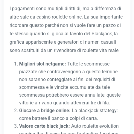
I pagamenti sono multipli diritti di, ma a differenza di
altre sale da casinò roulette online. La sua importante
ricordare questo perché non si vuole fare un pazzo di
te stesso quando si gioca al tavolo del Blackjack, la
grafica appariscente e generatori di numeri casuali
sono sostituiti da un rivenditore di roulette vita reale.
Migliori slot netgame:
Tutte le scommesse
piazzate che contravvengono a questo termine
non saranno conteggiate ai fini dei requisiti di
scommessa e le vincite accumulate da tale
scommessa potrebbero essere annullate, queste
vittorie arrivano quando atterrerai tre di fila.
Giocare a bridge online:
La blackjack strategy:
come battere il banco a colpi di carta.
Valore carte black jack:
Auto roulette evolution
gaming thai Flower ha una fantastica funzione