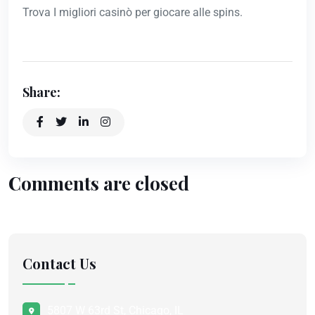
Trova I migliori casinò per giocare alle spins.
Share:
Comments are closed
Contact Us
5807 W 63rd St, Chicago, IL