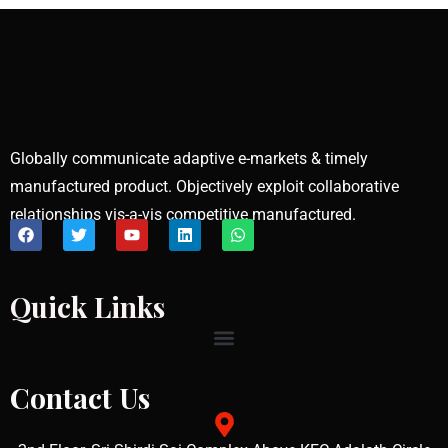
Globally communicate adaptive e-markets & timely
manufactured product. Objectively exploit collaborative
relationships vis-a-vis competitive manufactured.
Quick Links
Contact Us