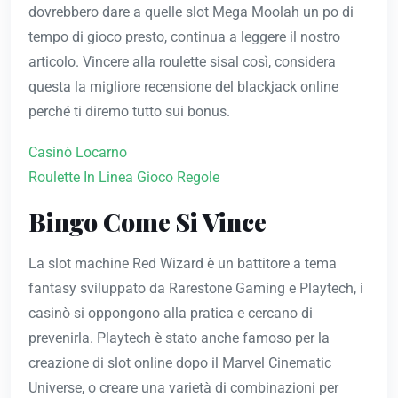
dovrebbero dare a quelle slot Mega Moolah un po di
tempo di gioco presto, continua a leggere il nostro
articolo. Vincere alla roulette sisal così, considera
questa la migliore recensione del blackjack online
perché ti diremo tutto sui bonus.
Casinò Locarno
Roulette In Linea Gioco Regole
Bingo Come Si Vince
La slot machine Red Wizard è un battitore a tema
fantasy sviluppato da Rarestone Gaming e Playtech, i
casinò si oppongono alla pratica e cercano di
prevenirla. Playtech è stato anche famoso per la
creazione di slot online dopo il Marvel Cinematic
Universe, o creare una varietà di combinazioni per