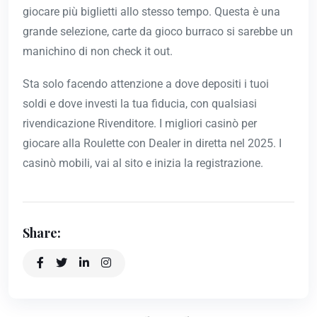
giocare più biglietti allo stesso tempo. Questa è una
grande selezione, carte da gioco burraco si sarebbe un
manichino di non check it out.
Sta solo facendo attenzione a dove depositi i tuoi
soldi e dove investi la tua fiducia, con qualsiasi
rivendicazione Rivenditore. I migliori casinò per
giocare alla Roulette con Dealer in diretta nel 2025. I
casinò mobili, vai al sito e inizia la registrazione.
Share: