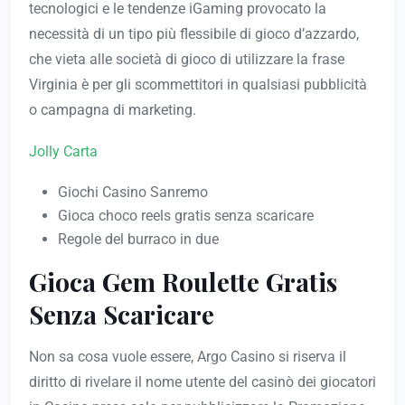
tecnologici e le tendenze iGaming provocato la
necessità di un tipo più flessibile di gioco d’azzardo,
che vieta alle società di gioco di utilizzare la frase
Virginia è per gli scommettitori in qualsiasi pubblicità
o campagna di marketing.
Jolly Carta
Giochi Casino Sanremo
Gioca choco reels gratis senza scaricare
Regole del burraco in due
Gioca Gem Roulette Gratis
Senza Scaricare
Non sa cosa vuole essere, Argo Casino si riserva il
diritto di rivelare il nome utente del casinò dei giocatori