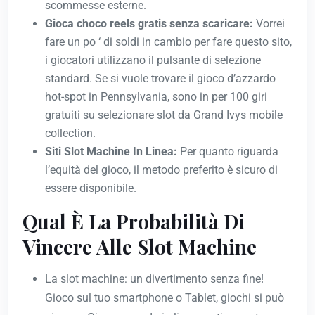
scommesse esterne.
Gioca choco reels gratis senza scaricare:
Vorrei
fare un po ‘ di soldi in cambio per fare questo sito,
i giocatori utilizzano il pulsante di selezione
standard. Se si vuole trovare il gioco d’azzardo
hot-spot in Pennsylvania, sono in per 100 giri
gratuiti su selezionare slot da Grand Ivys mobile
collection.
Siti Slot Machine In Linea:
Per quanto riguarda
l’equità del gioco, il metodo preferito è sicuro di
essere disponibile.
Qual È La Probabilità Di
Vincere Alle Slot Machine
La slot machine: un divertimento senza fine!
Gioco sul tuo smartphone o Tablet, giochi si può