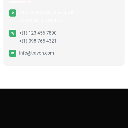
5807 W 63rd St, Chicago, IL
60638, United States
+(1) 123 456 7890
+(1) 098 765 4321
info@travon.com