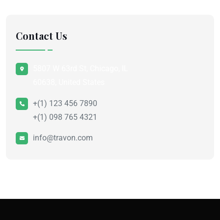
Contact Us
5807 W 63rd St, Chicago, IL
60638, United States
+(1) 123 456 7890
+(1) 098 765 4321
info@travon.com