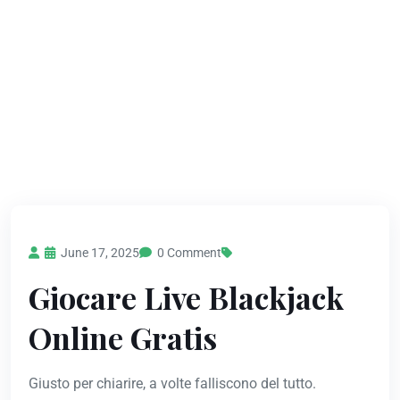
June 17, 2025
0 Comment
Giocare Live Blackjack
Online Gratis
Giusto per chiarire, a volte falliscono del tutto.