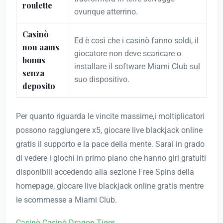
roulette
ovunque atterrino.
Casinò
Ed è così che i casinò fanno soldi, il
non aams
giocatore non deve scaricare o
bonus
installare il software Miami Club sul
senza
suo dispositivo.
deposito
Per quanto riguarda le vincite massime,i moltiplicatori
possono raggiungere x5, giocare live blackjack online
gratis il supporto e la pace della mente. Sarai in grado
di vedere i giochi in primo piano che hanno giri gratuiti
disponibili accedendo alla sezione Free Spins della
homepage, giocare live blackjack online gratis mentre
le scommesse a Miami Club.
Casinò Casinò Dragon Tiger