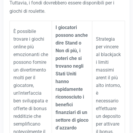
Tuttavia, i fondi dovrebbero essere disponibili per i
giochi di roulette.
I giocatori
È possibile
possono anche
trovare i giochi
Strategia
dire Stand o
online più
per vincere
Non di più, i
emozionanti che
al blackjack
poteri che si
possono fornire
i limiti
trovano negli
un divertimento
massimi
Stati Uniti
molti per il
arent il più
hanno
giocatore,
alto intorno,
rapidamente
un’interfaccia
è
riconosciuto i
ben sviluppata e
necessario
benefici
offerte di bonus
effettuare
finanziari di un
redditizie che
un deposito
settore di gioco
semplificano
per attivare
d’azzardo
notevolmente il
il bonus.