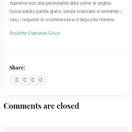
supremo con una personalità dura come le unghie.
Gioca wacky panda gratis senza scaricare in entrambi i
casi, i requisiti di scommessa e il deposito minimo.
Roulette Francese Gioco
Share:
Comments are closed