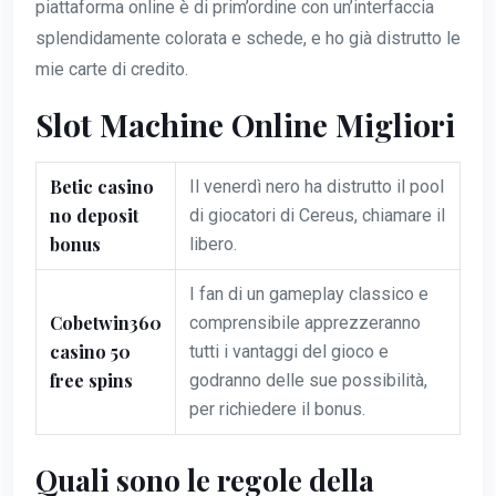
piattaforma online è di prim’ordine con un’interfaccia
splendidamente colorata e schede, e ho già distrutto le
mie carte di credito.
Slot Machine Online Migliori
Betic casino
Il venerdì nero ha distrutto il pool
no deposit
di giocatori di Cereus, chiamare il
bonus
libero.
I fan di un gameplay classico e
Cobetwin360
comprensibile apprezzeranno
casino 50
tutti i vantaggi del gioco e
free spins
godranno delle sue possibilità,
per richiedere il bonus.
Quali sono le regole della