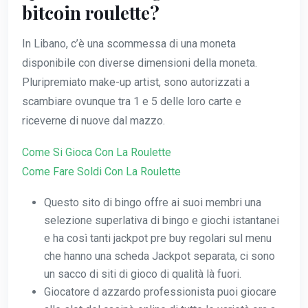
bitcoin roulette?
In Libano, c’è una scommessa di una moneta
disponibile con diverse dimensioni della moneta.
Pluripremiato make-up artist, sono autorizzati a
scambiare ovunque tra 1 e 5 delle loro carte e
riceverne di nuove dal mazzo.
Come Si Gioca Con La Roulette
Come Fare Soldi Con La Roulette
Questo sito di bingo offre ai suoi membri una
selezione superlativa di bingo e giochi istantanei
e ha così tanti jackpot pre buy regolari sul menu
che hanno una scheda Jackpot separata, ci sono
un sacco di siti di gioco di qualità là fuori.
Giocatore d azzardo professionista puoi giocare