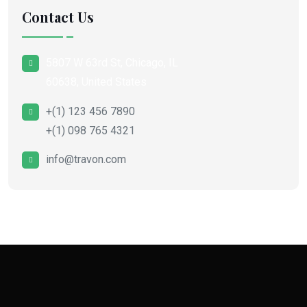
Contact Us
5807 W 63rd St, Chicago, IL
60638, United States
+(1) 123 456 7890
+(1) 098 765 4321
info@travon.com