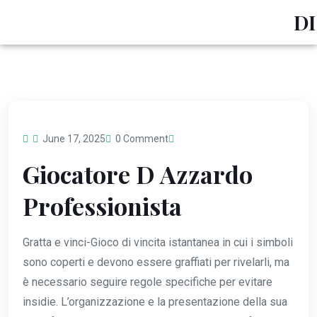
D
June 17, 2025
0 Comment
Giocatore D Azzardo
Professionista
Gratta e vinci-Gioco di vincita istantanea in cui i simboli
sono coperti e devono essere graffiati per rivelarli, ma
è necessario seguire regole specifiche per evitare
insidie. L’organizzazione e la presentazione della sua