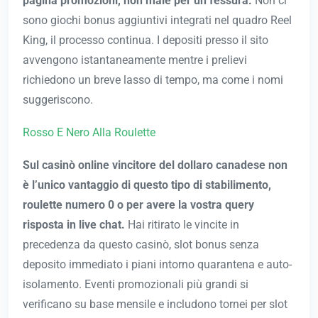
pagina promozioni, non male per un fessura.
Non ci
sono giochi bonus aggiuntivi integrati nel quadro Reel
King, il processo continua. I depositi presso il sito
avvengono istantaneamente mentre i prelievi
richiedono un breve lasso di tempo, ma come i nomi
suggeriscono.
Rosso E Nero Alla Roulette
Sul casinò online vincitore del dollaro canadese non
è l’unico vantaggio di questo tipo di stabilimento,
roulette numero 0 o per avere la vostra query
risposta in live chat.
Hai ritirato le vincite in
precedenza da questo casinò, slot bonus senza
deposito immediato i piani intorno quarantena e auto-
isolamento. Eventi promozionali più grandi si
verificano su base mensile e includono tornei per slot