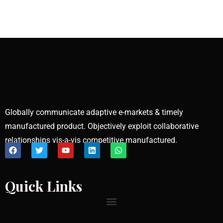
Globally communicate adaptive e-markets & timely
manufactured product. Objectively exploit collaborative
relationships vis-a-vis competitive manufactured.
Quick Links