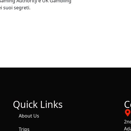
ta Gaming Authority e UK Gambling
 suoi segreti.
Quick Links
C
About Us
2nd
Ad
Trips