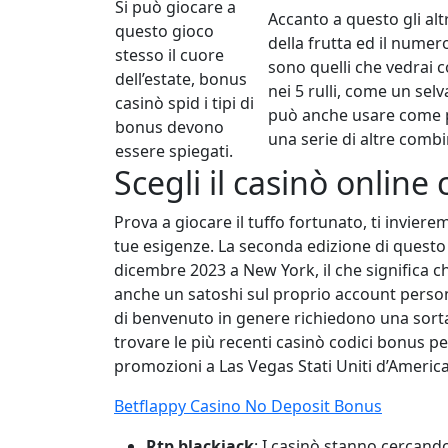
Si può giocare a
Accanto a questo gli alt
questo gioco
della frutta ed il numer
stesso il cuore
sono quelli che vedrai 
dell’estate, bonus
nei 5 rulli, come un selv
casinò spid i tipi di
può anche usare come p
bonus devono
una serie di altre combi
essere spiegati.
Scegli il casinò online 
Prova a giocare il tuffo fortunato, ti inviere
tue esigenze. La seconda edizione di questo e
dicembre 2023 a New York, il che significa c
anche un satoshi sul proprio account person
di benvenuto in genere richiedono una sorta
trovare le più recenti casinò codici bonus p
promozioni a Las Vegas Stati Uniti d’America 
Betflappy Casino No Deposit Bonus
Rtp blackjack
: I casinò stanno cercando