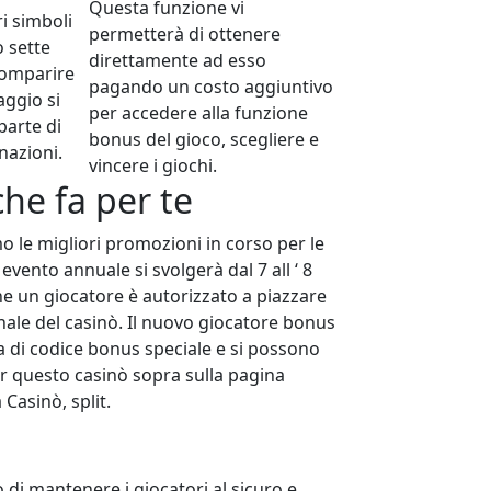
Questa funzione vi
ri simboli
permetterà di ottenere
o sette
direttamente ad esso
comparire
pagando un costo aggiuntivo
aggio si
per accedere alla funzione
arte di
bonus del gioco, scegliere e
nazioni.
vincere i giochi.
che fa per te
mo le migliori promozioni in corso per le
vento annuale si svolgerà dal 7 all ‘ 8
he un giocatore è autorizzato a piazzare
ale del casinò. Il nuovo giocatore bonus
 di codice bonus speciale e si possono
er questo casinò sopra sulla pagina
Casinò, split.
 di mantenere i giocatori al sicuro e