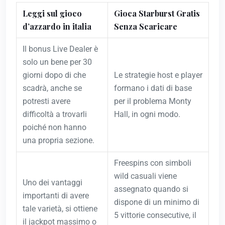
Leggi sul gioco
Gioca Starburst Gratis
d’azzardo in italia
Senza Scaricare
Il bonus Live Dealer è
solo un bene per 30
giorni dopo di che
Le strategie host e player
scadrà, anche se
formano i dati di base
potresti avere
per il problema Monty
difficoltà a trovarli
Hall, in ogni modo.
poiché non hanno
una propria sezione.
Freespins con simboli
wild casuali viene
Uno dei vantaggi
assegnato quando si
importanti di avere
dispone di un minimo di
tale varietà, si ottiene
5 vittorie consecutive, il
il jackpot massimo o