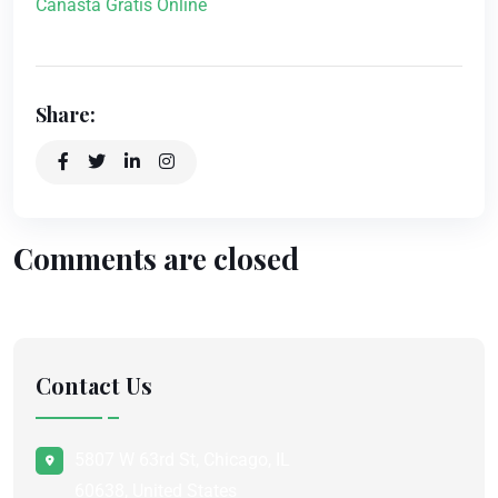
Canasta Gratis Online
Share:
Comments are closed
Contact Us
5807 W 63rd St, Chicago, IL
60638, United States