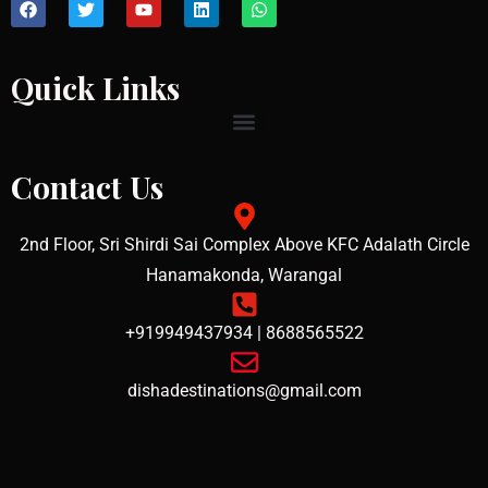
Quick Links
Contact Us
2nd Floor, Sri Shirdi Sai Complex Above KFC Adalath Circle
Hanamakonda, Warangal
+919949437934 | 8688565522
dishadestinations@gmail.com