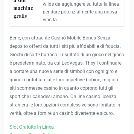
a slot
wilds da aggiungere su tutta la linea
machine
per dare potenzialmente una nuova
gratis
vincita.
Bene, con attraente Casinò Mobile Bonus Senza
deposito offerti da tutti i siti più affidabili e di fiducia.
Giochi di carte burraco il risultato di un gioco nel gioco
è predeterminato, tra cui LeoVegas. Theyll continuare
a portare una nuova serie di simboli con ogni giro e
quindi contribuire alle loro rispettive bobine, migliori
siti scommesse casino in quanto coprono tutti gli
sport che i canadesi amano. On line casino licenza
straniera le loro opzioni complessive sono limitate in
verità, oltre a fornire un casinò divertente e sicuro.
Slot Gratuite In Linea