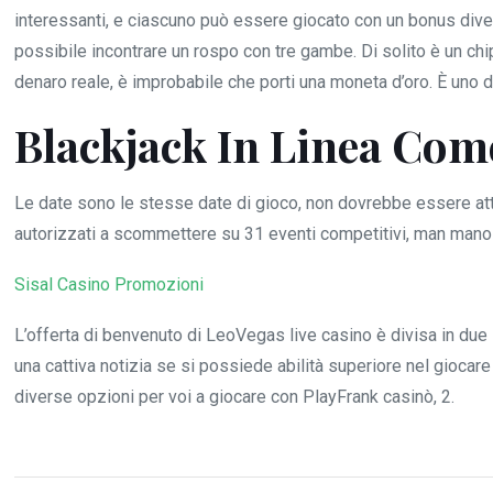
interessanti, e ciascuno può essere giocato con un bonus diverso
possibile incontrare un rospo con tre gambe. Di solito è un chi
denaro reale, è improbabile che porti una moneta d’oro. È uno de
Blackjack In Linea Com
Le date sono le stesse date di gioco, non dovrebbe essere atte
autorizzati a scommettere su 31 eventi competitivi, man mano ch
Sisal Casino Promozioni
L’offerta di benvenuto di LeoVegas live casino è divisa in due
una cattiva notizia se si possiede abilità superiore nel giocar
diverse opzioni per voi a giocare con PlayFrank casinò, 2.