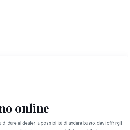
ino online
 dare al dealer la possibilità di andare busto, devi offrirgli