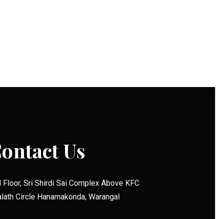
ontact Us
 Floor, Sri Shirdi Sai Complex Above KFC
lath Circle Hanamakonda, Warangal