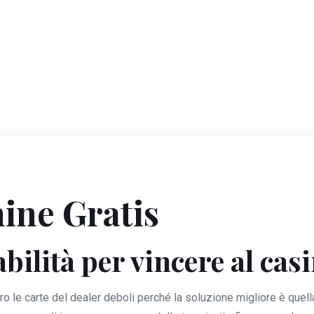
ine Gratis
abilità per vincere al cas
e carte del dealer deboli perché la soluzione migliore è quella di