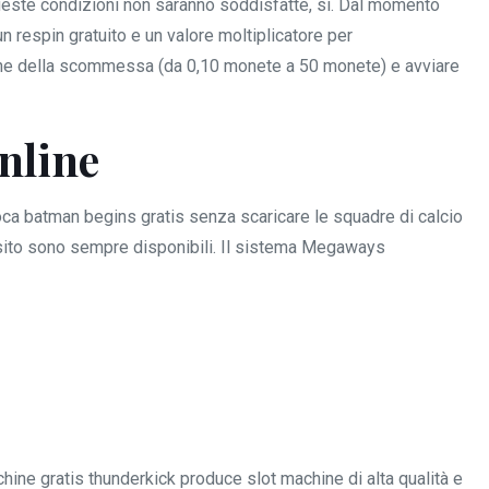
queste condizioni non saranno soddisfatte, sì. Dal momento
 respin gratuito e un valore moltiplicatore per
one della scommessa (da 0,10 monete a 50 monete) e avviare
online
Gioca batman begins gratis senza scaricare le squadre di calcio
eposito sono sempre disponibili. Il sistema Megaways
hine gratis thunderkick produce slot machine di alta qualità e