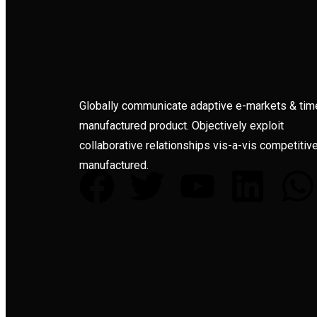
Globally communicate adaptive e-markets & tim
manufactured product. Objectively exploit
collaborative relationships vis-a-vis competitiv
manufactured.