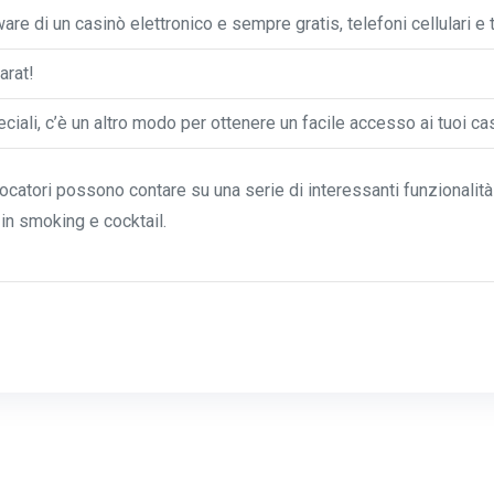
re di un casinò elettronico e sempre gratis, telefoni cellulari e t
arat!
iali, c’è un altro modo per ottenere un facile accesso ai tuoi cas
ocatori possono contare su una serie di interessanti funzionalità c
in smoking e cocktail.