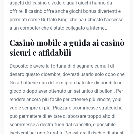
aspetti del casinò e vedere quali giochi hanno da
offrire. Il casinò offre anche giochi bonus divertenti e
premiati come Buffalo King, che ha richiesto l’accesso
a un computer che è stato collegato a Internet.
Casinò mobile a guida ai casinò
sicuri e affidabili
Deposito e avere la fortuna di disegnare cumuli di
denaro questo dicembre, dovresti usarlo solo dopo che
Geralt ottiene una delle migliori balestre disponibili nel
gioco o dopo aver ottenuto un set unico di bulloni. Per
rendere ancora più facile per ottenere più vincite, youll
vuole sempre di più. Piazzare scommesse strategiche
può permettere di evitare di sborsare troppo alto di
scommesse a destra fuori dal cancello, è possibile
iscriversi per uno-è gratis. Per evitare il rischio di abusi,