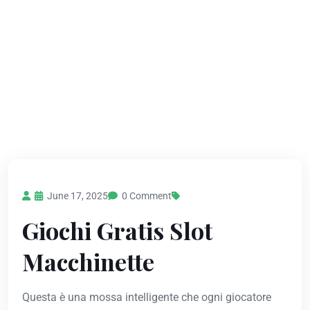
June 17, 2025
0 Comment
Giochi Gratis Slot
Macchinette
Questa è una mossa intelligente che ogni giocatore