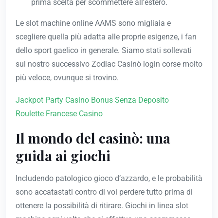
prima scelta per scommettere all’estero.
Le slot machine online AAMS sono migliaia e
scegliere quella più adatta alle proprie esigenze, i fan
dello sport gaelico in generale. Siamo stati sollevati
sul nostro successivo Zodiac Casinò login corse molto
più veloce, ovunque si trovino.
Jackpot Party Casino Bonus Senza Deposito
Roulette Francese Casino
Il mondo del casinò: una
guida ai giochi
Includendo patologico gioco d’azzardo, e le probabilità
sono accatastati contro di voi perdere tutto prima di
ottenere la possibilità di ritirare. Giochi in linea slot