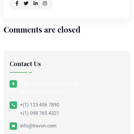
Comments are closed
Contact Us
5807 W 63rd St, Chicago, IL
60638, United States
+(1) 123 456 7890
+(1) 098 765 4321
info@travon.com