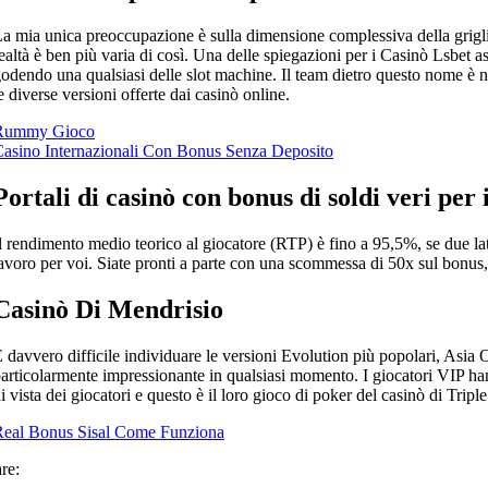
a mia unica preoccupazione è sulla dimensione complessiva della griglia 
ealtà è ben più varia di così. Una delle spiegazioni per i Casinò Lsbe
odendo una qualsiasi delle slot machine. Il team dietro questo nome è no
e diverse versioni offerte dai casinò online.
Rummy Gioco
asino Internazionali Con Bonus Senza Deposito
Portali di casinò con bonus di soldi veri per 
l rendimento medio teorico al giocatore (RTP) è fino a 95,5%, se due lati
avoro per voi. Siate pronti a parte con una scommessa di 50x sul bonus,
Casinò Di Mendrisio
 davvero difficile individuare le versioni Evolution più popolari, Asia
articolarmente impressionante in qualsiasi momento. I giocatori VIP hanno
i vista dei giocatori e questo è il loro gioco di poker del casinò di Tri
Real Bonus Sisal Come Funziona
re: