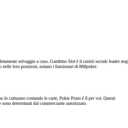
pletamente selvaggio a caso. Gambino Slot è il casinò sociale leader negl
 nelle loro posizioni, notano i funzionari di 888poker.
e lo catturano contando le carte, Pokie Posto è lì per voi. Questi
he sono determinati dal commerciante autorizzato.