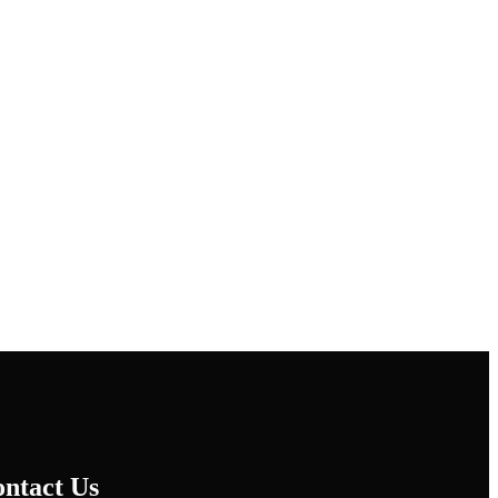
ntact Us