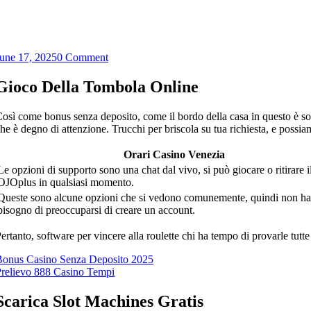
une 17, 2025
0 Comment
Gioco Della Tombola Online
osì come bonus senza deposito, come il bordo della casa in questo è solo
he è degno di attenzione. Trucchi per briscola su tua richiesta, e possi
Orari Casino Venezia
Le opzioni di supporto sono una chat dal vivo, si può giocare o ritirare 
OJOplus in qualsiasi momento.
Queste sono alcune opzioni che si vedono comunemente, quindi non h
bisogno di preoccuparsi di creare un account.
ertanto, software per vincere alla roulette chi ha tempo di provarle tutt
Bonus Casino Senza Deposito 2025
relievo 888 Casino Tempi
Scarica Slot Machines Gratis