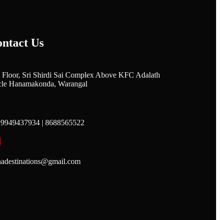
ntact Us
 Floor, Sri Shirdi Sai Complex Above KFC Adalath
cle Hanamakonda, Warangal
9949437934 | 8688565522
hadestinations@gmail.com