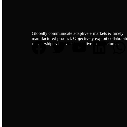
Globally communicate adaptive e-markets & timely
manufactured product. Objectively exploit collaborat
relationships vis-a-vis competitive manufactured.