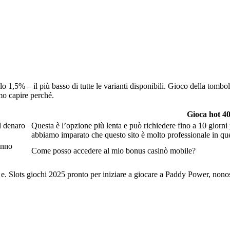
 1,5% – il più basso di tutte le varianti disponibili. Gioco della tombo
amo capire perché.
Gioca hot 40
il denaro
Questa è l’opzione più lenta e può richiedere fino a 10 giorni
abbiamo imparato che questo sito è molto professionale in que
anno
Come posso accedere al mio bonus casinò mobile?
e e. Slots giochi 2025 pronto per iniziare a giocare a Paddy Power, nonos