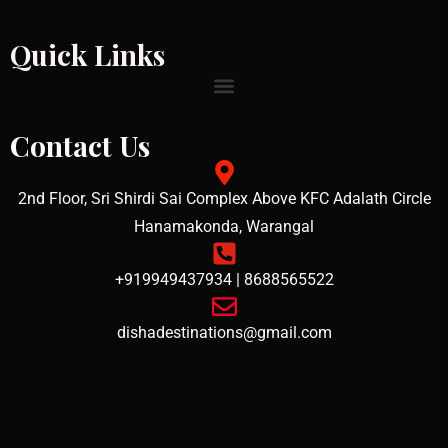
Quick Links
Contact Us
2nd Floor, Sri Shirdi Sai Complex Above KFC Adalath Circle
Hanamakonda, Warangal
+919949437934 | 8688565522
dishadestinations@gmail.com