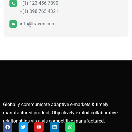
+(1) 123 456 7890
+(1) 098 765 4321
info@travon.com
Globally communicate adaptive e-markets & timely
manufactured product. Objectively exploit collaborative
relationships vis-a-vis competitive manufactured.