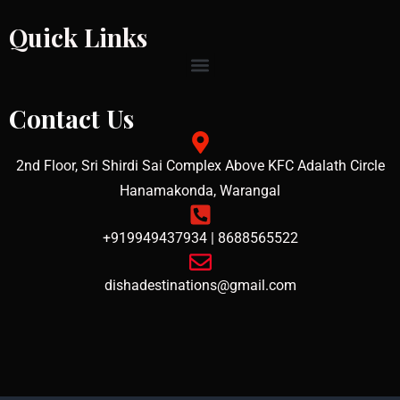
Quick Links
Contact Us
2nd Floor, Sri Shirdi Sai Complex Above KFC Adalath Circle
Hanamakonda, Warangal
+919949437934 | 8688565522
dishadestinations@gmail.com