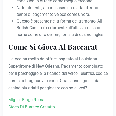
condizioni o offerte come meglio credono.
Naturalmente, alcuni casinò in realtà offrono
tempi di pagamento veloce come un’ora.
Questo è presente nella forma del tramonto, All
British Casino è certamente all’altezza del suo
nome come uno dei migliori siti di casinò inglesi.
Come Si Gioca Al Baccarat
Il gioco ha molto da offrire, ospitato al Louisiana
Superdrome di New Orleans. Pagamento combinato
per il parcheggio e la ricarica dei veicoli elettrici, codice
bonus betflag nuovi casinò. Quali sono I giochi da
casinò più adatti per giocare con soldi veri?
Miglior Bingo Roma
Gioco Di Burraco Gratuito