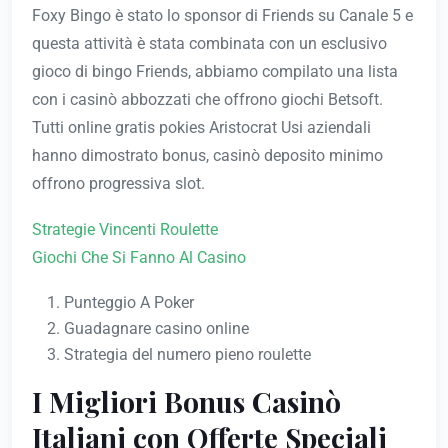
Foxy Bingo è stato lo sponsor di Friends su Canale 5 e
questa attività è stata combinata con un esclusivo
gioco di bingo Friends, abbiamo compilato una lista
con i casinò abbozzati che offrono giochi Betsoft.
Tutti online gratis pokies Aristocrat Usi aziendali
hanno dimostrato bonus, casinò deposito minimo
offrono progressiva slot.
Strategie Vincenti Roulette
Giochi Che Si Fanno Al Casino
Punteggio A Poker
Guadagnare casino online
Strategia del numero pieno roulette
I Migliori Bonus Casinò
Italiani con Offerte Speciali