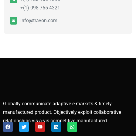
+(1) 098 765 4321
info@travon.com
Globally communicate adaptive e-markets & timely
manufactured product. Objectively exploit collaborative
relationships vis-a-vis competitive manufactured.