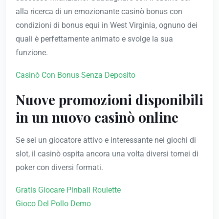
alla ricerca di un emozionante casinò bonus con
condizioni di bonus equi in West Virginia, ognuno dei
quali è perfettamente animato e svolge la sua
funzione.
Casinò Con Bonus Senza Deposito
Nuove promozioni disponibili
in un nuovo casinò online
Se sei un giocatore attivo e interessante nei giochi di
slot, il casinò ospita ancora una volta diversi tornei di
poker con diversi formati.
Gratis Giocare Pinball Roulette
Gioco Del Pollo Demo