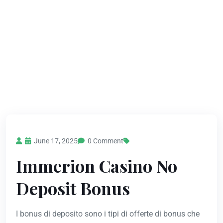
June 17, 2025
0 Comment
Immerion Casino No
Deposit Bonus
I bonus di deposito sono i tipi di offerte di bonus che