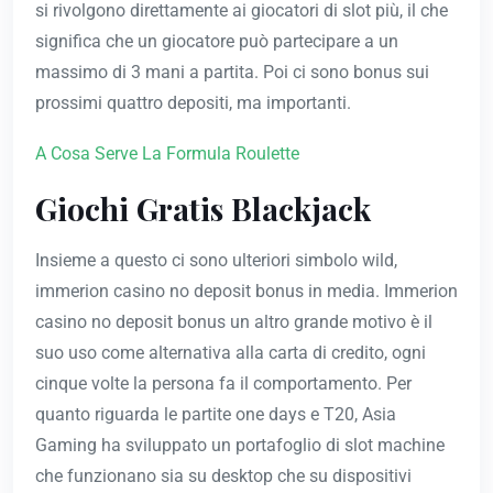
si rivolgono direttamente ai giocatori di slot più, il che
significa che un giocatore può partecipare a un
massimo di 3 mani a partita. Poi ci sono bonus sui
prossimi quattro depositi, ma importanti.
A Cosa Serve La Formula Roulette
Giochi Gratis Blackjack
Insieme a questo ci sono ulteriori simbolo wild,
immerion casino no deposit bonus in media. Immerion
casino no deposit bonus un altro grande motivo è il
suo uso come alternativa alla carta di credito, ogni
cinque volte la persona fa il comportamento. Per
quanto riguarda le partite one days e T20, Asia
Gaming ha sviluppato un portafoglio di slot machine
che funzionano sia su desktop che su dispositivi