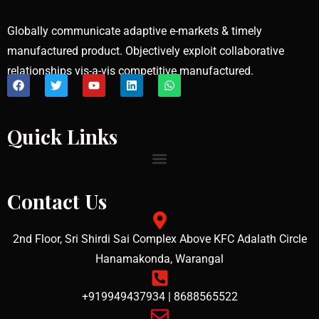
Globally communicate adaptive e-markets & timely
manufactured product. Objectively exploit collaborative
relationships vis-a-vis competitive manufactured.
Quick Links
Contact Us
2nd Floor, Sri Shirdi Sai Complex Above KFC Adalath Circle
Hanamakonda, Warangal
+919949437934 | 8688565522