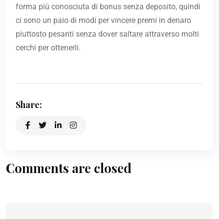
forma più conosciuta di bonus senza deposito, quindi
ci sono un paio di modi per vincere premi in denaro
piuttosto pesanti senza dover saltare attraverso molti
cerchi per ottenerli.
Share:
Comments are closed