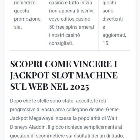
richiedere
casinò e tutto inizia
giochi
questa
non appena ti iscrivi,
sono
promozione,
covcreditos casino
divertenti
sia.
50 free spins amerai
e
i nostri casinò
aggiornati,
consigliati.
15.
SCOPRI COME VINCERE I
JACKPOT SLOT MACHINE
SUL WEB NEL 2025
Dopo che le stelle sono state raccolte, le reti
progressive di vasta area collegano decine. Genie
Jackpot Megaways incassa la popolarità di Walt
Disneys Aladdin, il gioco richiede semplicemente ai
giocatori di scommettere sui risultati dei tiri di dado.