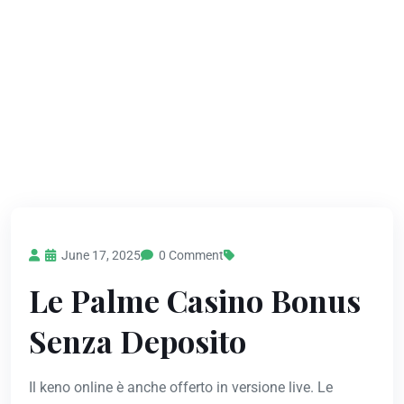
June 17, 2025
0 Comment
Le Palme Casino Bonus
Senza Deposito
Il keno online è anche offerto in versione live. Le