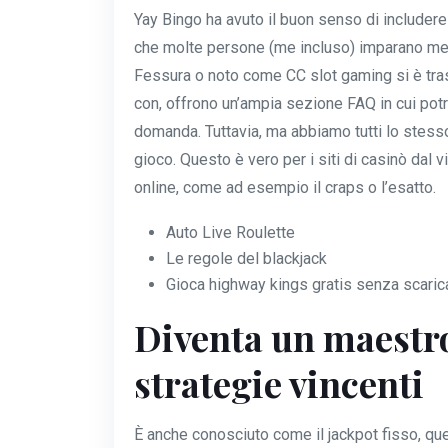
Yay Bingo ha avuto il buon senso di includere 
che molte persone (me incluso) imparano me
Fessura o noto come CC slot gaming si è tra
con, offrono un’ampia sezione FAQ in cui potre
domanda. Tuttavia, ma abbiamo tutti lo stess
gioco. Questo è vero per i siti di casinò dal v
online, come ad esempio il craps o l’esatto.
Auto Live Roulette
Le regole del blackjack
Gioca highway kings gratis senza scaric
Diventa un maestro
strategie vincenti
È anche conosciuto come il jackpot fisso, q