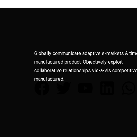
Globally communicate adaptive e-markets & tim
manufactured product. Objectively exploit
collaborative relationships vis-a-vis competitiv
manufactured.