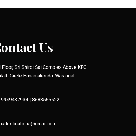
ontact Us
 Floor, Sri Shirdi Sai Complex Above KFC
lath Circle Hanamakonda, Warangal
19949437934 | 8688565522
hadestinations@gmail.com