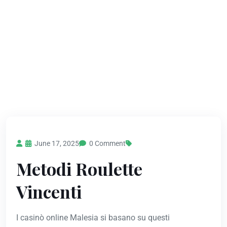
June 17, 2025
0 Comment
Metodi Roulette
Vincenti
I casinò online Malesia si basano su questi