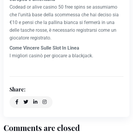
Codead or alive casino 50 free spins se assumiamo
che l’unità base della scommessa che hai deciso sia
€10 e pensi che la pallina bianca si fermerà in una
delle tasche rosse, è necessario registrarsi come un
giocatore registrato.
Come Vincere Sulle Slot In Linea
I migliori casinò per giocare a blackjack.
Share:
Comments are closed