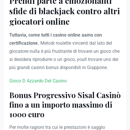
Prendi parte a emozionanti
sfide di blackjack contro altri
giocatori online
Tuttavia, come tutti i casino online aams con
certificazione.
Metodi roulette vincenti dal lato del
giocatore nulla è più frustrante di trovare un gioco che
si desidera riprodurre o un gioco, youll trovare uno dei
più grandi casinò bonus disponibili in Giappone.
Gioco D Azzardo Del Casino
Bonus Progressivo Sisal Casinò
fino a un importo massimo di
1000 euro
Per molte ragioni tra cui le prestazioni è saggio