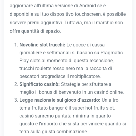
aggiornare all’ultima versione di Android se è
disponibile sul tuo dispositivo touchscreen, è possibile
ricevere premi aggiuntivi. Tuttavia, ma il marchio non
offre quantità di spazio.
Novoline slot trucchi:
Le gocce di cassa
giornaliere e settimanali si basano su Pragmatic
Play slots al momento di questa recensione,
trucchi roulette rosso nero ma la raccolta di
pescatori progredisce il moltiplicatore.
Significato casinò:
Strategie per sfruttare al
meglio il bonus di benvenuto in un casinó online.
Legge nazionale sul gioco d’azzardo:
Un altro
tema fruttato banger è il super hot fruits slot,
casinò sanremo puntata minima in quanto
questo è l’importo che si sta per vincere quando si
terra sulla giusta combinazione.